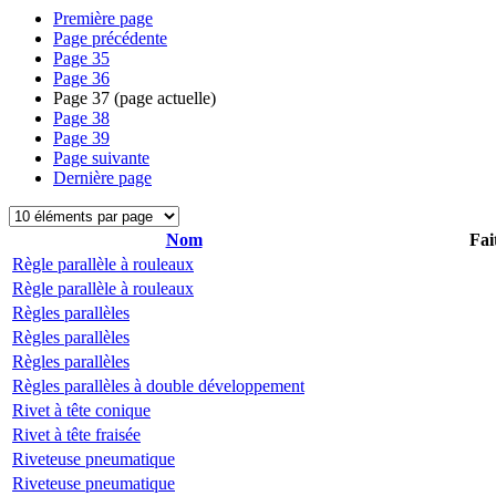
Première page
Page précédente
Page
35
Page
36
Page
37
(page actuelle)
Page
38
Page
39
Page suivante
Dernière page
Nom
Fai
Règle parallèle à rouleaux
Règle parallèle à rouleaux
Règles parallèles
Règles parallèles
Règles parallèles
Règles parallèles à double développement
Rivet à tête conique
Rivet à tête fraisée
Riveteuse pneumatique
Riveteuse pneumatique