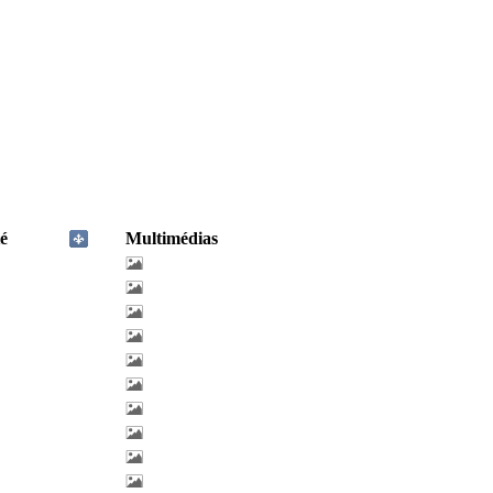
é
Multimédias