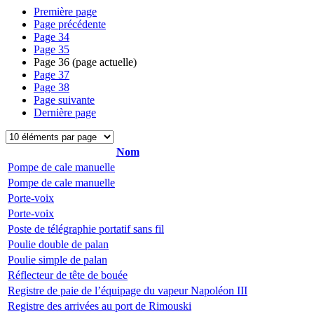
Première page
Page précédente
Page
34
Page
35
Page
36
(page actuelle)
Page
37
Page
38
Page suivante
Dernière page
Nom
Pompe de cale manuelle
Pompe de cale manuelle
Porte-voix
Porte-voix
Poste de télégraphie portatif sans fil
Poulie double de palan
Poulie simple de palan
Réflecteur de tête de bouée
Registre de paie de l’équipage du vapeur Napoléon III
Registre des arrivées au port de Rimouski