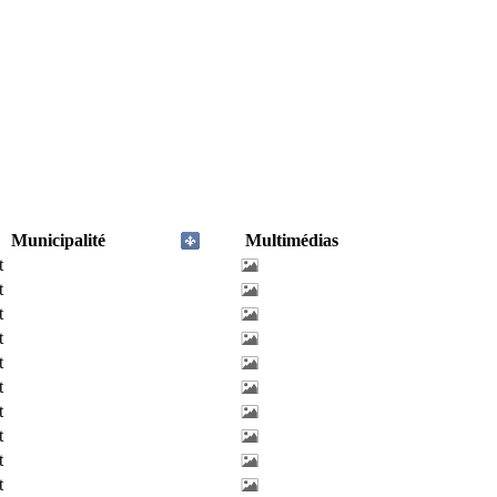
Municipalité
Multimédias
t
t
t
t
t
t
t
t
t
t