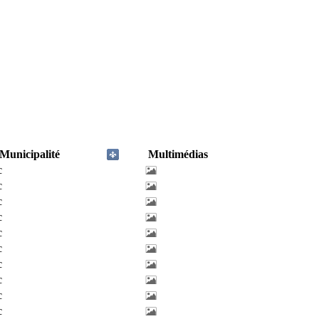
Municipalité
Multimédias
c
c
c
c
c
c
c
c
c
c