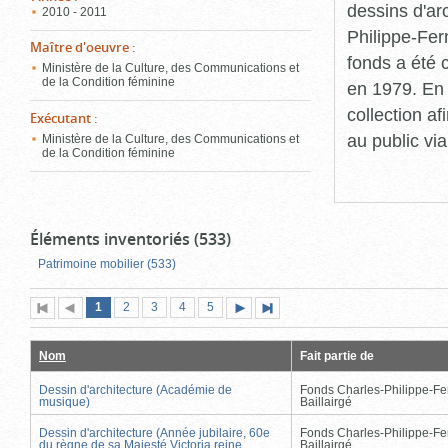
dessins d'ar
2010 - 2011
Philippe-Fer
Maître d'oeuvre
:
fonds a été c
Ministère de la Culture, des Communications et
de la Condition féminine
en 1979. En 
collection a
Exécutant
:
au public vi
Ministère de la Culture, des Communications et
de la Condition féminine
Éléments inventoriés (533)
Patrimoine mobilier (533)
Page
(page
Page
Page
Page
Page
1
Première
2
Page
3
4
5
Page
Dernière
actuelle)
page
précédente
suivante
page
Nom
Fait partie de
Dessin d'architecture (Académie de
Fonds Charles-Philippe-Fe
musique)
Baillairgé
Dessin d'architecture (Année jubilaire, 60e
Fonds Charles-Philippe-Fe
du règne de sa Majesté Victoria reine
Baillairgé