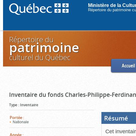
Ministère de la Cult
Répertoire du patrimoine c
Répertoire du
patrimoine
culturel du Québec
Accueil
Inventaire du fonds Charles-Philippe-Ferdinan
Type
:
Inventaire
Résumé
(Boi
Portée
:
ouve
Nationale
cliq
pou
Cet inventai
ferm
Année
: