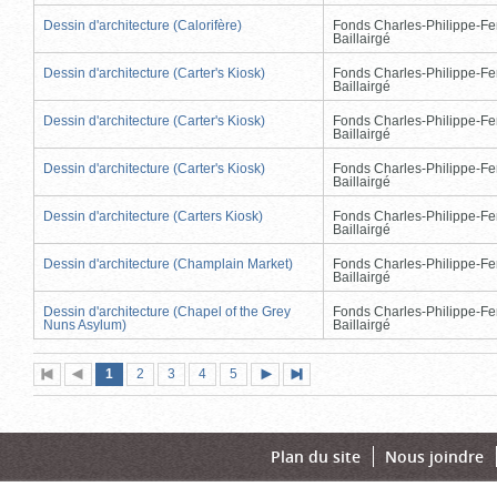
Dessin d'architecture (Calorifère)
Fonds Charles-Philippe-Fe
Baillairgé
Dessin d'architecture (Carter's Kiosk)
Fonds Charles-Philippe-Fe
Baillairgé
Dessin d'architecture (Carter's Kiosk)
Fonds Charles-Philippe-Fe
Baillairgé
Dessin d'architecture (Carter's Kiosk)
Fonds Charles-Philippe-Fe
Baillairgé
Dessin d'architecture (Carters Kiosk)
Fonds Charles-Philippe-Fe
Baillairgé
Dessin d'architecture (Champlain Market)
Fonds Charles-Philippe-Fe
Baillairgé
Dessin d'architecture (Chapel of the Grey
Fonds Charles-Philippe-Fe
Nuns Asylum)
Baillairgé
Page
(page
Page
Page
Page
Page
1
Première
2
Page
3
4
5
Page
Dernière
actuelle)
page
précédente
suivante
page
Plan du site
Nous joindre