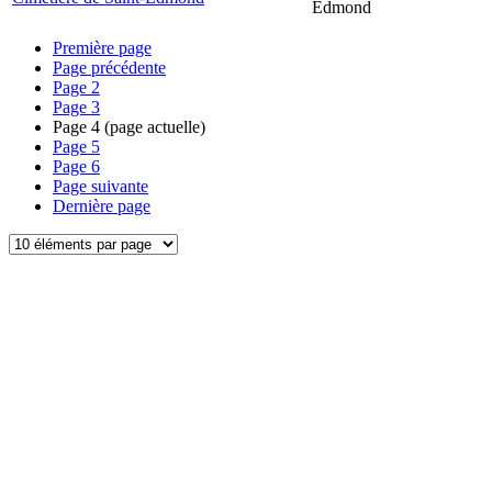
Edmond
Première page
Page précédente
Page
2
Page
3
Page
4
(page actuelle)
Page
5
Page
6
Page suivante
Dernière page