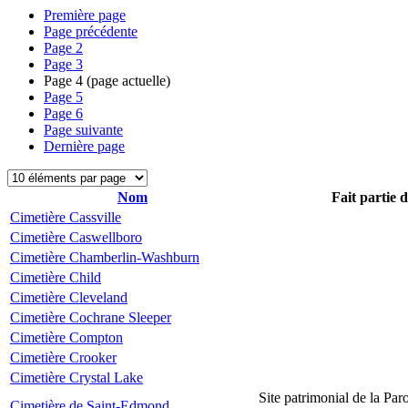
Première page
Page précédente
Page
2
Page
3
Page
4
(page actuelle)
Page
5
Page
6
Page suivante
Dernière page
Nom
Fait partie 
Cimetière Cassville
Cimetière Caswellboro
Cimetière Chamberlin-Washburn
Cimetière Child
Cimetière Cleveland
Cimetière Cochrane Sleeper
Cimetière Compton
Cimetière Crooker
Cimetière Crystal Lake
Site patrimonial de la Par
Cimetière de Saint-Edmond