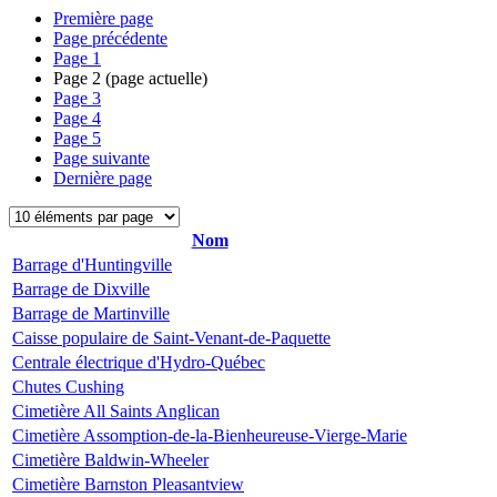
Première page
Page précédente
Page
1
Page
2
(page actuelle)
Page
3
Page
4
Page
5
Page suivante
Dernière page
Nom
Barrage d'Huntingville
Barrage de Dixville
Barrage de Martinville
Caisse populaire de Saint-Venant-de-Paquette
Centrale électrique d'Hydro-Québec
Chutes Cushing
Cimetière All Saints Anglican
Cimetière Assomption-de-la-Bienheureuse-Vierge-Marie
Cimetière Baldwin-Wheeler
Cimetière Barnston Pleasantview