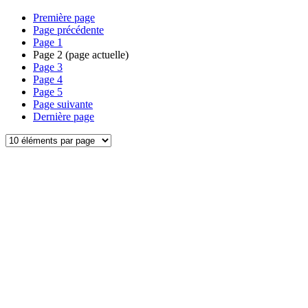
Première page
Page précédente
Page
1
Page
2
(page actuelle)
Page
3
Page
4
Page
5
Page suivante
Dernière page