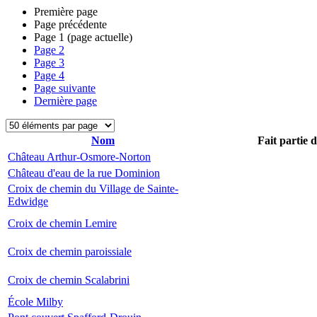
Première page
Page précédente
Page
1
(page actuelle)
Page
2
Page
3
Page
4
Page suivante
Dernière page
Nom
Fait partie 
Château Arthur-Osmore-Norton
Château d'eau de la rue Dominion
Croix de chemin du Village de Sainte-
Edwidge
Croix de chemin Lemire
Croix de chemin paroissiale
Croix de chemin Scalabrini
École Milby