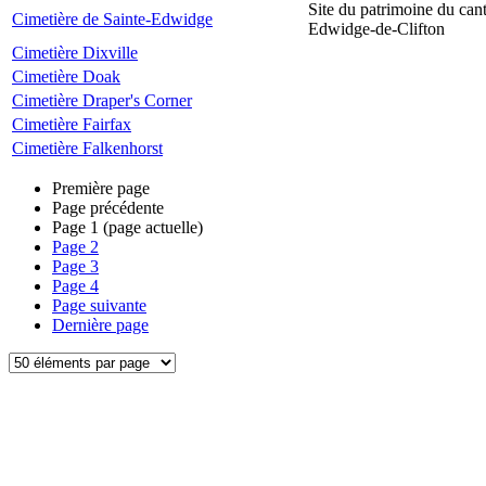
Site du patrimoine du can
Cimetière de Sainte-Edwidge
Edwidge-de-Clifton
Cimetière Dixville
Cimetière Doak
Cimetière Draper's Corner
Cimetière Fairfax
Cimetière Falkenhorst
Première page
Page précédente
Page
1
(page actuelle)
Page
2
Page
3
Page
4
Page suivante
Dernière page