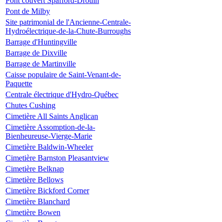
Pont couvert Spafford-Drouin
Pont de Milby
Site patrimonial de l'Ancienne-Centrale-
Hydroélectrique-de-la-Chute-Burroughs
Barrage d'Huntingville
Barrage de Dixville
Barrage de Martinville
Caisse populaire de Saint-Venant-de-
Paquette
Centrale électrique d'Hydro-Québec
Chutes Cushing
Cimetière All Saints Anglican
Cimetière Assomption-de-la-
Bienheureuse-Vierge-Marie
Cimetière Baldwin-Wheeler
Cimetière Barnston Pleasantview
Cimetière Belknap
Cimetière Bellows
Cimetière Bickford Corner
Cimetière Blanchard
Cimetière Bowen