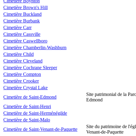
Cimetière Boynton
Cimetière Brown's Hill
Cimetière Buckland
Cimetière Burbank
Cimetière Carr
Cimetière Cassville
Cimetière Caswellboro
Cimetière Chamberlin-Washburn
Cimetière Child
Cimetière Cleveland
Cimetière Cochrane Sleeper
Cimetière Compton
Cimetière Crooker
Cimetière Crystal Lake
Site patrimonial de la Par
Cimetière de Saint-Edmond
Edmond
Cimetière de Saint-Henri
Cimetière de Saint-Herménégilde
Cimetière de Saint-Malo
Site du patrimoine de l'égl
Cimetière de Saint-Venant-de-Paquette
Venant-de-Paquette