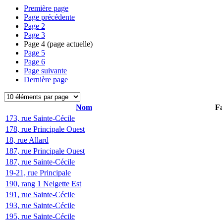
Première page
Page précédente
Page
2
Page
3
Page
4
(page actuelle)
Page
5
Page
6
Page suivante
Dernière page
Nom
Fa
173, rue Sainte-Cécile
178, rue Principale Ouest
18, rue Allard
187, rue Principale Ouest
187, rue Sainte-Cécile
19-21, rue Principale
190, rang 1 Neigette Est
191, rue Sainte-Cécile
193, rue Sainte-Cécile
195, rue Sainte-Cécile