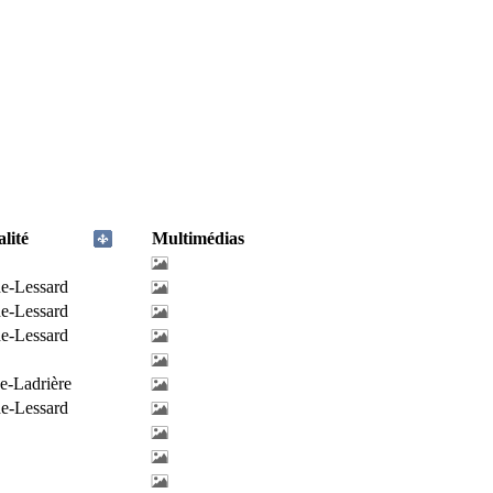
lité
Multimédias
de-Lessard
de-Lessard
de-Lessard
e-Ladrière
de-Lessard