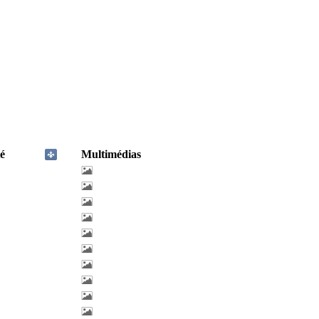
é
Multimédias