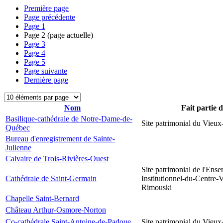
Première page
Page précédente
Page
1
Page
2
(page actuelle)
Page
3
Page
4
Page
5
Page suivante
Dernière page
Nom
Fait partie 
Basilique-cathédrale de Notre-Dame-de-
Site patrimonial du Vieu
Québec
Bureau d'enregistrement de Sainte-
Julienne
Calvaire de Trois-Rivières-Ouest
Site patrimonial de l'Ens
Cathédrale de Saint-Germain
Institutionnel-du-Centre-V
Rimouski
Chapelle Saint-Bernard
Château Arthur-Osmore-Norton
Co-cathédrale Saint-Antoine-de-Padoue
Site patrimonial du Vieu