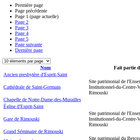
Première page
Page précédente
Page
1
(page actuelle)
Page
2
Page
3
Page
4
Page
5
Page suivante
Dernière page
Nom
Fait partie 
Ancien presbytère d'Esprit-Saint
Site patrimonial de l'Ens
Cathédrale de Saint-Germain
Institutionnel-du-Centre-V
Rimouski
Chapelle de Notre-Dame-des-Murailles
Église d'Esprit-Saint
Site patrimonial de l'Ens
Gare de Rimouski
Institutionnel-du-Centre-V
Rimouski
Grand Séminaire de Rimouski
Site patrimonial du Berce