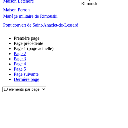
Maison Letendre
Rimouski
Maison Perron
Manège militaire de Rimouski
Pont couvert de Saint-Anaclet-de-Lessard
Première page
Page précédente
Page
1
(page actuelle)
Page
2
Page
3
Page
4
Page
5
Page suivante
Dernière page