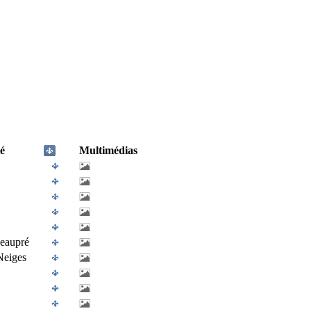
é
Multimédias
eaupré
Neiges