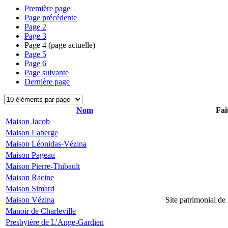
Première page
Page précédente
Page
2
Page
3
Page
4
(page actuelle)
Page
5
Page
6
Page suivante
Dernière page
Nom
Fai
Maison Jacob
Maison Laberge
Maison Léonidas-Vézina
Maison Pageau
Maison Pierre-Thibault
Maison Racine
Maison Simard
Maison Vézina
Site patrimonial d
Manoir de Charleville
Presbytère de L'Ange-Gardien