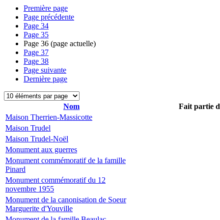
Première page
Page précédente
Page
34
Page
35
Page
36
(page actuelle)
Page
37
Page
38
Page suivante
Dernière page
Nom
Fait partie 
Maison Therrien-Massicotte
Maison Trudel
Maison Trudel-Noël
Monument aux guerres
Monument commémoratif de la famille
Pinard
Monument commémoratif du 12
novembre 1955
Monument de la canonisation de Soeur
Marguerite d'Youville
Monument de la famille Beaulac