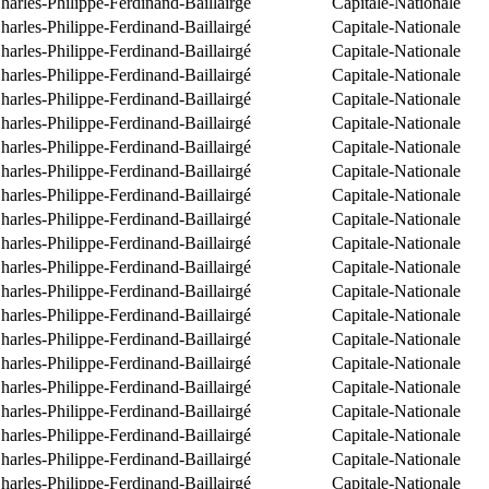
arles-Philippe-Ferdinand-Baillairgé
Capitale-Nationale
arles-Philippe-Ferdinand-Baillairgé
Capitale-Nationale
arles-Philippe-Ferdinand-Baillairgé
Capitale-Nationale
arles-Philippe-Ferdinand-Baillairgé
Capitale-Nationale
arles-Philippe-Ferdinand-Baillairgé
Capitale-Nationale
arles-Philippe-Ferdinand-Baillairgé
Capitale-Nationale
arles-Philippe-Ferdinand-Baillairgé
Capitale-Nationale
arles-Philippe-Ferdinand-Baillairgé
Capitale-Nationale
arles-Philippe-Ferdinand-Baillairgé
Capitale-Nationale
arles-Philippe-Ferdinand-Baillairgé
Capitale-Nationale
arles-Philippe-Ferdinand-Baillairgé
Capitale-Nationale
arles-Philippe-Ferdinand-Baillairgé
Capitale-Nationale
arles-Philippe-Ferdinand-Baillairgé
Capitale-Nationale
arles-Philippe-Ferdinand-Baillairgé
Capitale-Nationale
arles-Philippe-Ferdinand-Baillairgé
Capitale-Nationale
arles-Philippe-Ferdinand-Baillairgé
Capitale-Nationale
arles-Philippe-Ferdinand-Baillairgé
Capitale-Nationale
arles-Philippe-Ferdinand-Baillairgé
Capitale-Nationale
arles-Philippe-Ferdinand-Baillairgé
Capitale-Nationale
arles-Philippe-Ferdinand-Baillairgé
Capitale-Nationale
arles-Philippe-Ferdinand-Baillairgé
Capitale-Nationale