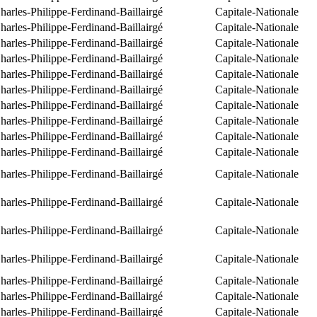
arles-Philippe-Ferdinand-Baillairgé
Capitale-Nationale
arles-Philippe-Ferdinand-Baillairgé
Capitale-Nationale
arles-Philippe-Ferdinand-Baillairgé
Capitale-Nationale
arles-Philippe-Ferdinand-Baillairgé
Capitale-Nationale
arles-Philippe-Ferdinand-Baillairgé
Capitale-Nationale
arles-Philippe-Ferdinand-Baillairgé
Capitale-Nationale
arles-Philippe-Ferdinand-Baillairgé
Capitale-Nationale
arles-Philippe-Ferdinand-Baillairgé
Capitale-Nationale
arles-Philippe-Ferdinand-Baillairgé
Capitale-Nationale
arles-Philippe-Ferdinand-Baillairgé
Capitale-Nationale
arles-Philippe-Ferdinand-Baillairgé
Capitale-Nationale
arles-Philippe-Ferdinand-Baillairgé
Capitale-Nationale
arles-Philippe-Ferdinand-Baillairgé
Capitale-Nationale
arles-Philippe-Ferdinand-Baillairgé
Capitale-Nationale
arles-Philippe-Ferdinand-Baillairgé
Capitale-Nationale
arles-Philippe-Ferdinand-Baillairgé
Capitale-Nationale
arles-Philippe-Ferdinand-Baillairgé
Capitale-Nationale