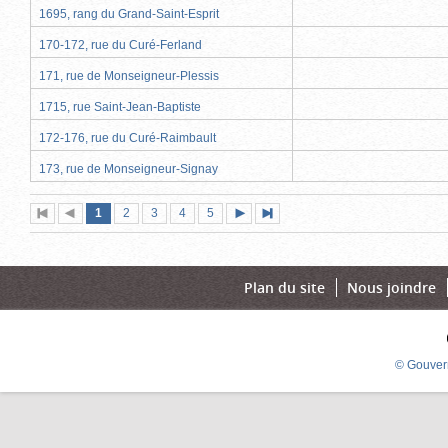
1695, rang du Grand-Saint-Esprit
170-172, rue du Curé-Ferland
171, rue de Monseigneur-Plessis
1715, rue Saint-Jean-Baptiste
172-176, rue du Curé-Raimbault
173, rue de Monseigneur-Signay
Page
(page
Page
Page
Page
Page
1
Première
2
Page
3
4
5
Page
Dernière
actuelle)
page
précédente
suivante
page
Plan du site
Nous joindre
© Gouver