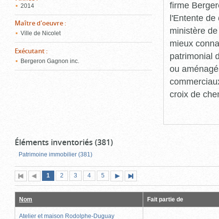
firme Berger
2014
l'Entente de 
Maître d'oeuvre
:
ministère de
Ville de Nicolet
mieux connaît
Exécutant
:
patrimonial d
Bergeron Gagnon inc.
ou aménagés 
commerciaux, 
croix de che
Éléments inventoriés (381)
Patrimoine immobilier (381)
Page
(page
Page
Page
Page
Page
1
Première
2
Page
3
4
5
Page
Dernière
actuelle)
page
précédente
suivante
page
Nom
Fait partie de
Atelier et maison Rodolphe-Duguay