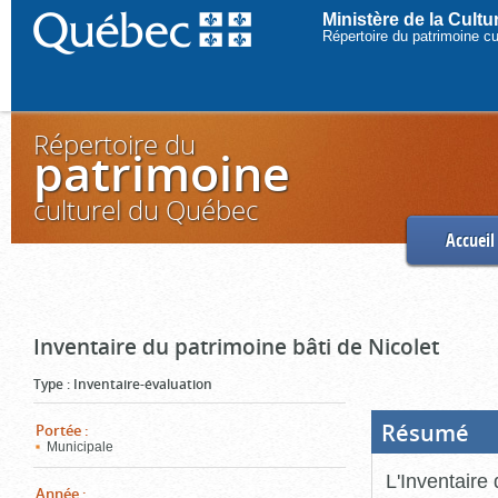
Ministère de la Cult
Répertoire du patrimoine c
Répertoire du
patrimoine
culturel du Québec
Accueil
Inventaire du patrimoine bâti de Nicolet
Type
:
Inventaire-évaluation
Résumé
(Boi
Portée
:
ouve
Municipale
cliq
pou
L'Inventaire 
ferm
Année
: