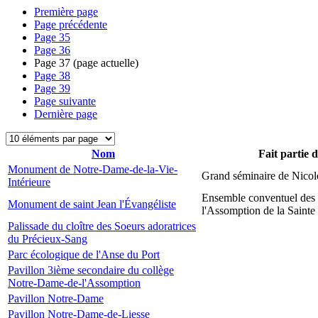
Première page
Page précédente
Page
35
Page
36
Page
37
(page actuelle)
Page
38
Page
39
Page suivante
Dernière page
Nom
Fait partie 
Monument de Notre-Dame-de-la-Vie-
Grand séminaire de Nicol
Intérieure
Ensemble conventuel des
Monument de saint Jean l'Évangéliste
l'Assomption de la Sainte
Palissade du cloître des Soeurs adoratrices
du Précieux-Sang
Parc écologique de l'Anse du Port
Pavillon 3ième secondaire du collège
Notre-Dame-de-l'Assomption
Pavillon Notre-Dame
Pavillon Notre-Dame-de-Liesse