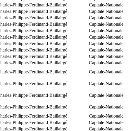
arles-Philippe-Ferdinand-Baillairgé
Capitale-Nationale
arles-Philippe-Ferdinand-Baillairgé
Capitale-Nationale
arles-Philippe-Ferdinand-Baillairgé
Capitale-Nationale
arles-Philippe-Ferdinand-Baillairgé
Capitale-Nationale
arles-Philippe-Ferdinand-Baillairgé
Capitale-Nationale
arles-Philippe-Ferdinand-Baillairgé
Capitale-Nationale
arles-Philippe-Ferdinand-Baillairgé
Capitale-Nationale
arles-Philippe-Ferdinand-Baillairgé
Capitale-Nationale
arles-Philippe-Ferdinand-Baillairgé
Capitale-Nationale
arles-Philippe-Ferdinand-Baillairgé
Capitale-Nationale
arles-Philippe-Ferdinand-Baillairgé
Capitale-Nationale
arles-Philippe-Ferdinand-Baillairgé
Capitale-Nationale
arles-Philippe-Ferdinand-Baillairgé
Capitale-Nationale
arles-Philippe-Ferdinand-Baillairgé
Capitale-Nationale
arles-Philippe-Ferdinand-Baillairgé
Capitale-Nationale
arles-Philippe-Ferdinand-Baillairgé
Capitale-Nationale
arles-Philippe-Ferdinand-Baillairgé
Capitale-Nationale