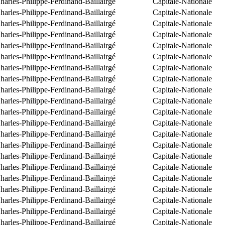
arles-Philippe-Ferdinand-Baillairgé
Capitale-Nationale
arles-Philippe-Ferdinand-Baillairgé
Capitale-Nationale
arles-Philippe-Ferdinand-Baillairgé
Capitale-Nationale
arles-Philippe-Ferdinand-Baillairgé
Capitale-Nationale
arles-Philippe-Ferdinand-Baillairgé
Capitale-Nationale
arles-Philippe-Ferdinand-Baillairgé
Capitale-Nationale
arles-Philippe-Ferdinand-Baillairgé
Capitale-Nationale
arles-Philippe-Ferdinand-Baillairgé
Capitale-Nationale
arles-Philippe-Ferdinand-Baillairgé
Capitale-Nationale
arles-Philippe-Ferdinand-Baillairgé
Capitale-Nationale
arles-Philippe-Ferdinand-Baillairgé
Capitale-Nationale
arles-Philippe-Ferdinand-Baillairgé
Capitale-Nationale
arles-Philippe-Ferdinand-Baillairgé
Capitale-Nationale
arles-Philippe-Ferdinand-Baillairgé
Capitale-Nationale
arles-Philippe-Ferdinand-Baillairgé
Capitale-Nationale
arles-Philippe-Ferdinand-Baillairgé
Capitale-Nationale
arles-Philippe-Ferdinand-Baillairgé
Capitale-Nationale
arles-Philippe-Ferdinand-Baillairgé
Capitale-Nationale
arles-Philippe-Ferdinand-Baillairgé
Capitale-Nationale
arles-Philippe-Ferdinand-Baillairgé
Capitale-Nationale
arles-Philippe-Ferdinand-Baillairgé
Capitale-Nationale