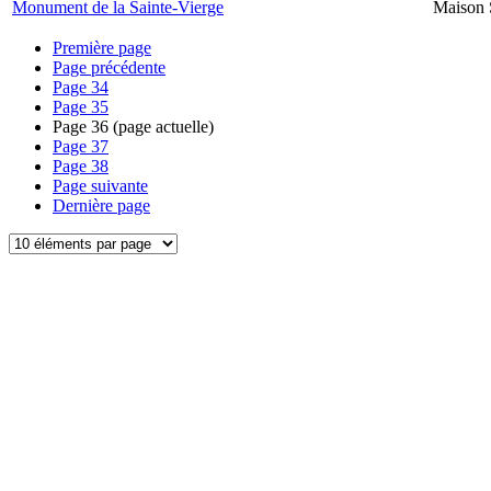
Monument de la Sainte-Vierge
Maison 
Première page
Page précédente
Page
34
Page
35
Page
36
(page actuelle)
Page
37
Page
38
Page suivante
Dernière page