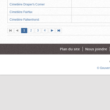
Cimetière Draper's Corner
Cimetière Fairfax
Cimetière Falkenhorst
Page
(page
Page
Page
Page
1
Première
2
Page
3
4
Page
Dernière
actuelle)
page
précédente
suivante
page
Plan du site
Nous joindre
© Gouver