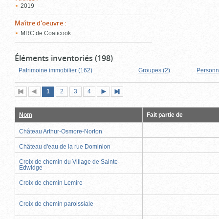
2019
Maître d'oeuvre
:
MRC de Coaticook
Éléments inventoriés (198)
Patrimoine immobilier (162)
Groupes (2)
Personn
Page
(page
Page
Page
Page
1
Première
2
Page
3
4
Page
Dernière
actuelle)
page
précédente
suivante
page
Nom
Fait partie de
Château Arthur-Osmore-Norton
Château d'eau de la rue Dominion
Croix de chemin du Village de Sainte-
Edwidge
Croix de chemin Lemire
Croix de chemin paroissiale