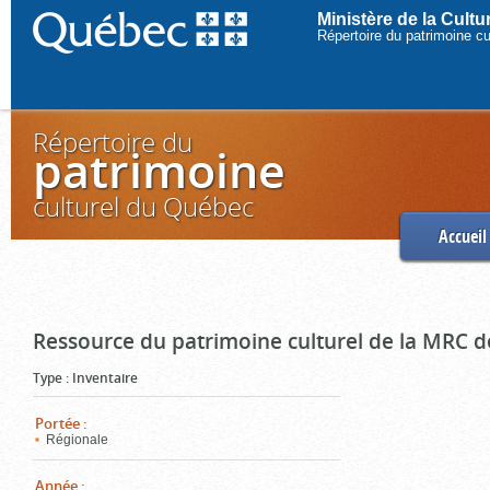
Ministère de la Cult
Répertoire du patrimoine c
Répertoire du
patrimoine
culturel du Québec
Accueil
Ressource du patrimoine culturel de la MRC d
Type
:
Inventaire
Portée
:
Régionale
Année
: