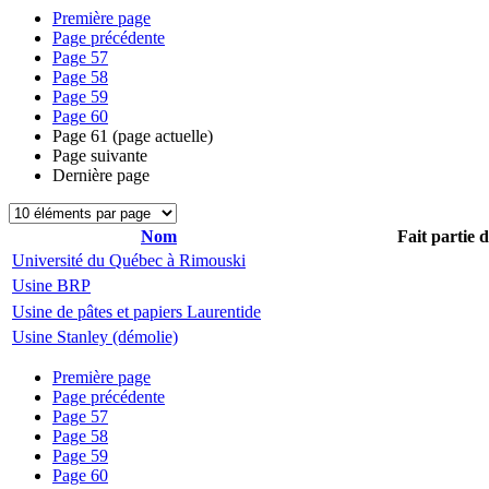
Première page
Page précédente
Page
57
Page
58
Page
59
Page
60
Page
61
(page actuelle)
Page suivante
Dernière page
Nom
Fait partie 
Université du Québec à Rimouski
Usine BRP
Usine de pâtes et papiers Laurentide
Usine Stanley (démolie)
Première page
Page précédente
Page
57
Page
58
Page
59
Page
60