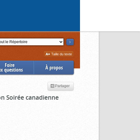
ction
Augmenter
Taille du texte
la
Foire
À propos
ux questions
Partager
ion Soirée canadienne