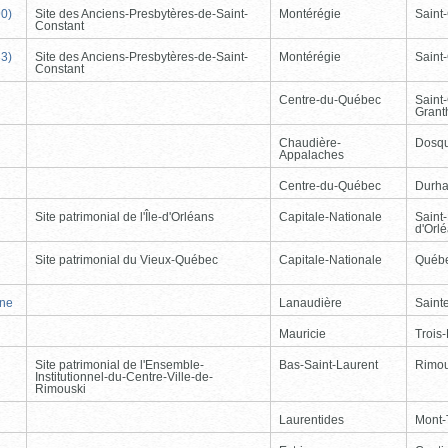
90)
Site des Anciens-Presbytères-de-Saint-
Montérégie
Saint
Constant
33)
Site des Anciens-Presbytères-de-Saint-
Montérégie
Saint
Constant
Centre-du-Québec
Saint
Gran
Chaudière-
Dosqu
Appalaches
Centre-du-Québec
Durh
Site patrimonial de l'Île-d'Orléans
Capitale-Nationale
Saint-
d'Orl
Site patrimonial du Vieux-Québec
Capitale-Nationale
Québ
nne
Lanaudière
Saint
Mauricie
Trois-
Site patrimonial de l'Ensemble-
Bas-Saint-Laurent
Rimou
Institutionnel-du-Centre-Ville-de-
Rimouski
Laurentides
Mont-