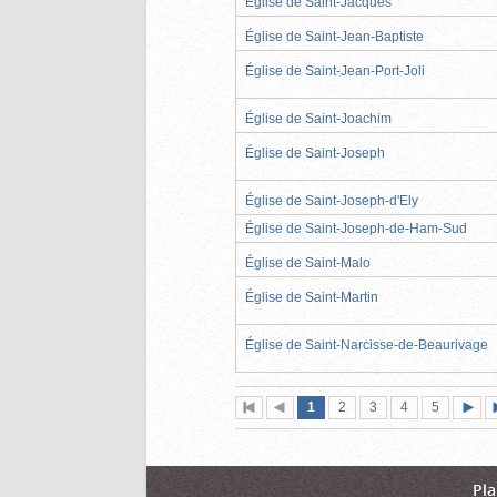
Église de Saint-Jacques
Église de Saint-Jean-Baptiste
Église de Saint-Jean-Port-Joli
Église de Saint-Joachim
Église de Saint-Joseph
Église de Saint-Joseph-d'Ely
Église de Saint-Joseph-de-Ham-Sud
Église de Saint-Malo
Église de Saint-Martin
Église de Saint-Narcisse-de-Beaurivage
Page
(page
Page
Page
Page
Page
1
Première
2
Page
3
4
5
actuelle)
page
précédente
suiva
Pla