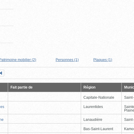
Patrimoine mobilier (2)
Personnes (1)
Plaques (1)
Page
Dernière
nte
page
Fait partie de
Région
Munic
Capitale-Nationale
Saint
nes
Laurentides
Saint
Plain
nne
Lanaudière
Saint
Bas-Saint-Laurent
Kamo