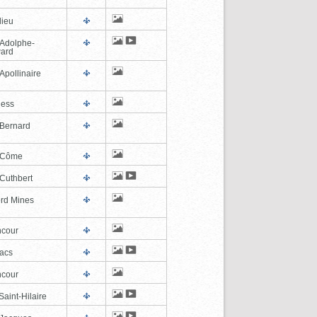
lieu
-Adolphe-
ard
Apollinaire
ness
-Bernard
-Côme
-Cuthbert
ord Mines
cour
lacs
cour
aint-Hilaire