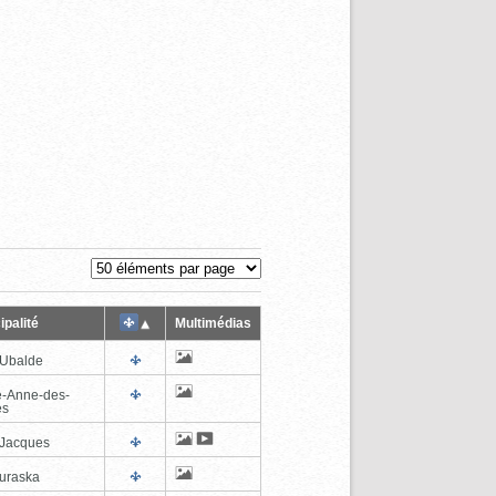
ipalité
Multimédias
-Ubalde
e-Anne-des-
es
-Jacques
uraska