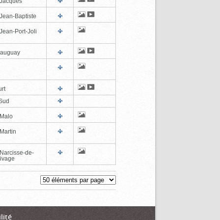
-Jacques
-Jean-Baptiste
Jean-Port-Joli
eauguay
rt
Sud
-Malo
Martin
-Narcisse-de-
ivage
lité