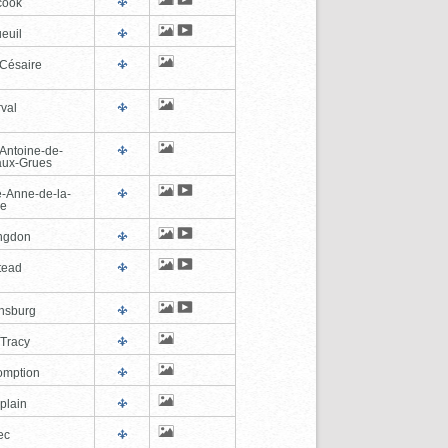
cook
euil
-Césaire
val
-Antoine-de-
-aux-Grues
e-Anne-de-la-
de
ngdon
tead
ghsburg
-Tracy
omption
plain
ec