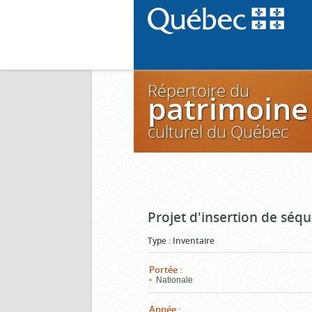
Répertoire du
patrimoine
culturel du Québec
Projet d'insertion de séq
Type
:
Inventaire
Portée
:
Nationale
Année
: