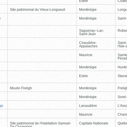
Estrie
Coati
Site patrimonial du Vieux-Longueuil
Montérégie
Longu
e
Montérégie
Saint
Saguenay--Lac-
Rober
Saint-Jean
Chaudière-
Saint
Appalaches
l'Isle
Mauricie
Saint
Péra
Montérégie
Hunti
Estrie
Stans
Moulin Freligh
Montérégie
Freli
Montérégie
Sorel
ge
Lanaudière
L'Ass
Mauricie
Cham
Site patrimonial de l'Habitation-Samuel-
Capitale-Nationale
Québ
De Champlain