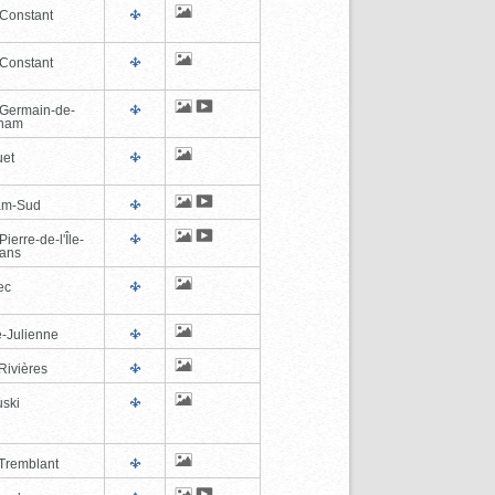
-Constant
-Constant
-Germain-de-
tham
et
am-Sud
Pierre-de-l'Île-
éans
ec
e-Julienne
Rivières
ski
Tremblant