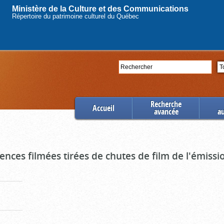
Ministère de la Culture et des Communications
Répertoire du patrimoine culturel du Québec
Rechercher
Se
Recherche
Accueil
avancée
a
uences filmées tirées de chutes de film de l'émiss