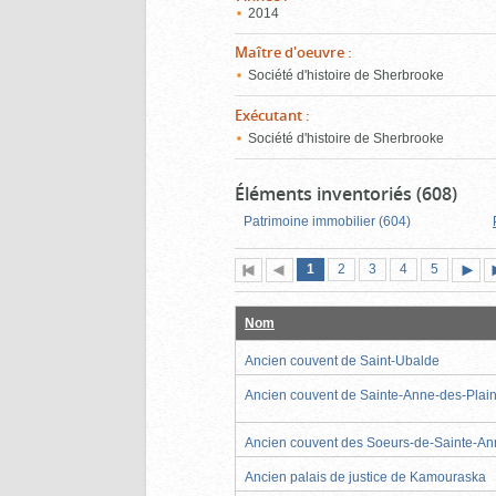
2014
Maître d'oeuvre
:
Société d'histoire de Sherbrooke
Exécutant
:
Société d'histoire de Sherbrooke
Éléments inventoriés (608)
Patrimoine immobilier (604)
Page
(page
Page
Page
Page
Page
1
Première
2
Page
3
4
5
actuelle)
page
précédente
suiva
Nom
Ancien couvent de Saint-Ubalde
Ancien couvent de Sainte-Anne-des-Plai
Ancien couvent des Soeurs-de-Sainte-A
Ancien palais de justice de Kamouraska