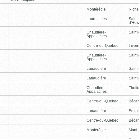
Montérégie
Riche
Laurentides
Saint
d'How
Chaudière-
Saint-
Appalaches
Centre-du-Québec
Inver
Chaudière-
Saint
Appalaches
Lanaudière
Saint
Lanaudière
Saint
Chaudière-
Thetf
Appalaches
Centre-du-Québec
Bécan
Lanaudière
Entre
Centre-du-Québec
Bécan
Montérégie
Mont-S