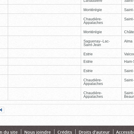
Lanaudière
Saint
Montérégie
Saint
Chaudière-
Saint-
Appalaches
Montérégie
Chât
Saguenay--Lac-
Alma
Saint-Jean
Estrie
Valcou
Estrie
Ham-
Estrie
Saint
Chaudière-
Saint-
Appalaches
Chaudière-
Saint
Appalaches
Beaur
Page
Dernière
nte
page
n du site
Nous joindre
Crédits
Droits d'auteur
Accessibi