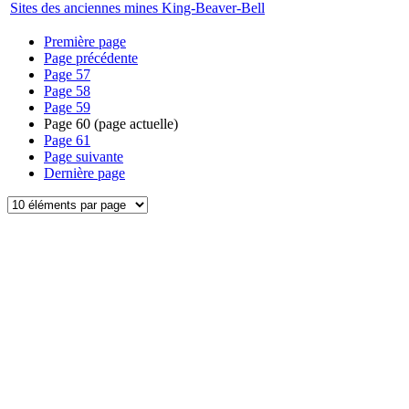
Sites des anciennes mines King-Beaver-Bell
Première page
Page précédente
Page
57
Page
58
Page
59
Page
60
(page actuelle)
Page
61
Page suivante
Dernière page