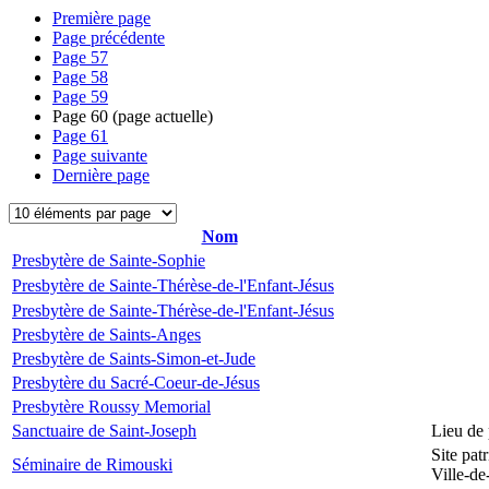
Première page
Page précédente
Page
57
Page
58
Page
59
Page
60
(page actuelle)
Page
61
Page suivante
Dernière page
Nom
Presbytère de Sainte-Sophie
Presbytère de Sainte-Thérèse-de-l'Enfant-Jésus
Presbytère de Sainte-Thérèse-de-l'Enfant-Jésus
Presbytère de Saints-Anges
Presbytère de Saints-Simon-et-Jude
Presbytère du Sacré-Coeur-de-Jésus
Presbytère Roussy Memorial
Sanctuaire de Saint-Joseph
Lieu de 
Site pat
Séminaire de Rimouski
Ville-d