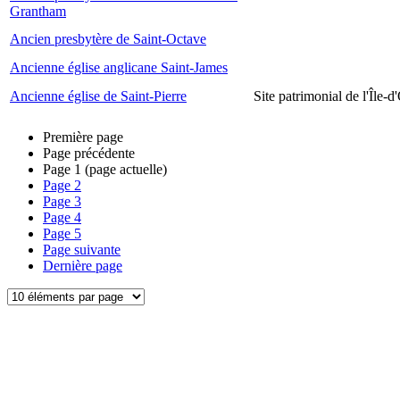
Grantham
Ancien presbytère de Saint-Octave
Ancienne église anglicane Saint-James
Ancienne église de Saint-Pierre
Site patrimonial de l'Île-d
Première page
Page précédente
Page
1
(page actuelle)
Page
2
Page
3
Page
4
Page
5
Page suivante
Dernière page