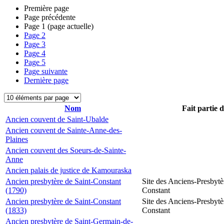
Première page
Page précédente
Page
1
(page actuelle)
Page
2
Page
3
Page
4
Page
5
Page suivante
Dernière page
Nom
Fait partie 
Ancien couvent de Saint-Ubalde
Ancien couvent de Sainte-Anne-des-
Plaines
Ancien couvent des Soeurs-de-Sainte-
Anne
Ancien palais de justice de Kamouraska
Ancien presbytère de Saint-Constant
Site des Anciens-Presbytè
(1790)
Constant
Ancien presbytère de Saint-Constant
Site des Anciens-Presbytè
(1833)
Constant
Ancien presbytère de Saint-Germain-de-