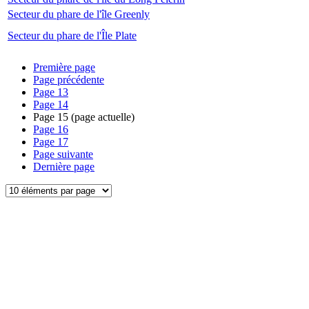
Secteur du phare de l'île Greenly
Secteur du phare de l'Île Plate
Première page
Page précédente
Page
13
Page
14
Page
15
(page actuelle)
Page
16
Page
17
Page suivante
Dernière page