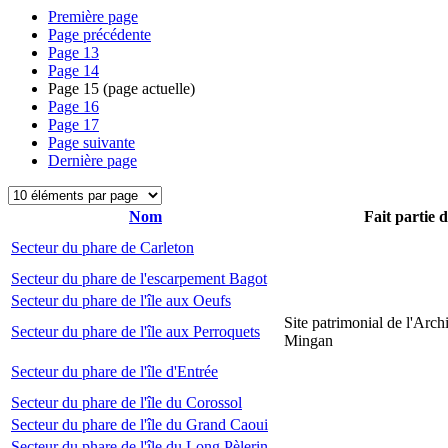
Première page
Page précédente
Page
13
Page
14
Page
15
(page actuelle)
Page
16
Page
17
Page suivante
Dernière page
Nom
Fait partie 
Secteur du phare de Carleton
Secteur du phare de l'escarpement Bagot
Secteur du phare de l'île aux Oeufs
Site patrimonial de l'Arch
Secteur du phare de l'île aux Perroquets
Mingan
Secteur du phare de l'île d'Entrée
Secteur du phare de l'île du Corossol
Secteur du phare de l'île du Grand Caoui
Secteur du phare de l'île du Long Pèlerin