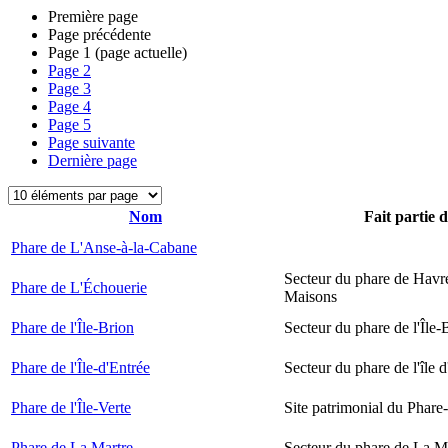
Première page
Page précédente
Page
1
(page actuelle)
Page
2
Page
3
Page
4
Page
5
Page suivante
Dernière page
Nom
Fait partie 
Phare de L'Anse-à-la-Cabane
Secteur du phare de Havr
Phare de L'Échouerie
Maisons
Phare de l'Île-Brion
Secteur du phare de l'Île-
Phare de l'Île-d'Entrée
Secteur du phare de l'île 
Phare de l'Île-Verte
Site patrimonial du Phare-
Phare de La Martre
Secteur du phare de La M