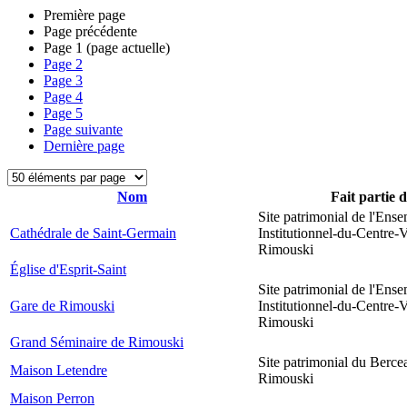
Première page
Page précédente
Page
1
(page actuelle)
Page
2
Page
3
Page
4
Page
5
Page suivante
Dernière page
Nom
Fait partie 
Site patrimonial de l'Ens
Cathédrale de Saint-Germain
Institutionnel-du-Centre-V
Rimouski
Église d'Esprit-Saint
Site patrimonial de l'Ens
Gare de Rimouski
Institutionnel-du-Centre-V
Rimouski
Grand Séminaire de Rimouski
Site patrimonial du Berce
Maison Letendre
Rimouski
Maison Perron