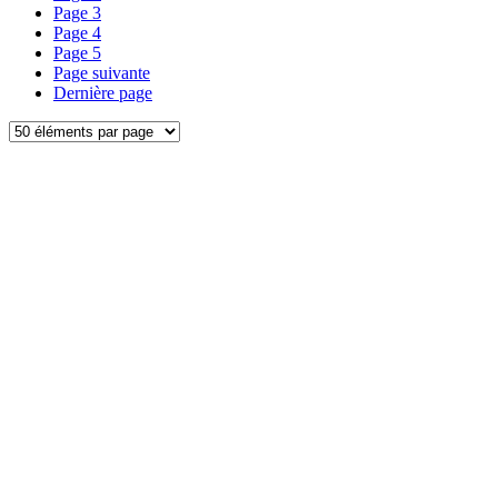
Page
3
Page
4
Page
5
Page suivante
Dernière page