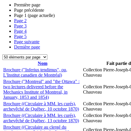
Première page
Page précédente
Page
1
(page actuelle)
Page
2
Page
3
Page
4
Page
5
Page suivante
Dernière page
Nom
Fait partie 
Brochure ("Inferius tendimus", ou,
Collection Pierre-Joseph-O
L'Institut canadien de Montréal)
Chauveau
Brochure ("Montreal" and "the Ottawa" :
two lectures delivered before the
Collection Pierre-Joseph-O
Mechanics Institute of Montreal, in
Chauveau
January, 1853 and 1854)
Brochure ((Circulaire à MM. les curés),
Collection Pierre-Joseph-O
archevêché de Québec, 10 octobre 1870)
Chauveau
Brochure ((Circulaire à MM. les curés),
Collection Pierre-Joseph-O
archevêché de Québec, 13 octobre 1870)
Chauveau
Brochure ((Circulaire au clergé du
Collection Pierre-Joseph-O