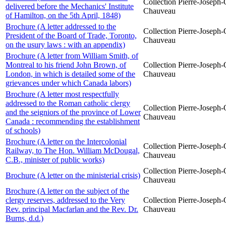
Collection Pierre-Joseph-O
delivered before the Mechanics' Institute
Chauveau
of Hamilton, on the 5th April, 1848)
Brochure (A letter addressed to the
Collection Pierre-Joseph-O
President of the Board of Trade, Toronto,
Chauveau
on the usury laws : with an appendix)
Brochure (A letter from William Smith, of
Montreal to his friend John Brown, of
Collection Pierre-Joseph-O
London, in which is detailed some of the
Chauveau
grievances under which Canada labors)
Brochure (A letter most respectfully
addressed to the Roman catholic clergy
Collection Pierre-Joseph-O
and the seigniors of the province of Lower
Chauveau
Canada : recommending the establishment
of schools)
Brochure (A letter on the Intercolonial
Collection Pierre-Joseph-O
Railway, to The Hon. William McDougal,
Chauveau
C.B., minister of public works)
Collection Pierre-Joseph-O
Brochure (A letter on the ministerial crisis)
Chauveau
Brochure (A letter on the subject of the
clergy reserves, addressed to the Very
Collection Pierre-Joseph-O
Rev. principal Macfarlan and the Rev. Dr.
Chauveau
Burns, d.d.)