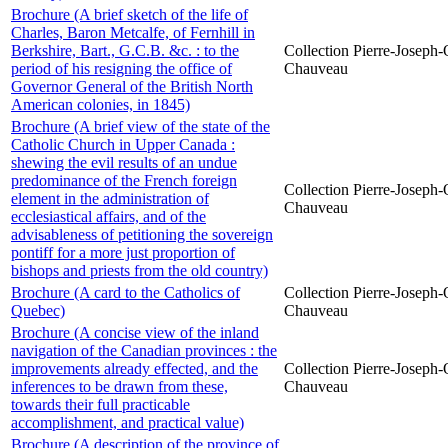
Brochure (A brief sketch of the life of
Charles, Baron Metcalfe, of Fernhill in
Berkshire, Bart., G.C.B. &c. : to the
Collection Pierre-Joseph-O
period of his resigning the office of
Chauveau
Governor General of the British North
American colonies, in 1845)
Brochure (A brief view of the state of the
Catholic Church in Upper Canada :
shewing the evil results of an undue
predominance of the French foreign
Collection Pierre-Joseph-O
element in the administration of
Chauveau
ecclesiastical affairs, and of the
advisableness of petitioning the sovereign
pontiff for a more just proportion of
bishops and priests from the old country)
Brochure (A card to the Catholics of
Collection Pierre-Joseph-O
Quebec)
Chauveau
Brochure (A concise view of the inland
navigation of the Canadian provinces : the
improvements already effected, and the
Collection Pierre-Joseph-O
inferences to be drawn from these,
Chauveau
towards their full practicable
accomplishment, and practical value)
Brochure (A description of the province of