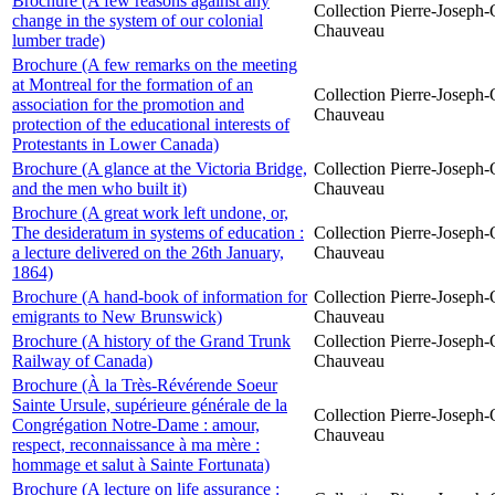
Brochure (A few reasons against any
Collection Pierre-Joseph-O
change in the system of our colonial
Chauveau
lumber trade)
Brochure (A few remarks on the meeting
at Montreal for the formation of an
Collection Pierre-Joseph-O
association for the promotion and
Chauveau
protection of the educational interests of
Protestants in Lower Canada)
Brochure (A glance at the Victoria Bridge,
Collection Pierre-Joseph-O
and the men who built it)
Chauveau
Brochure (A great work left undone, or,
The desideratum in systems of education :
Collection Pierre-Joseph-O
a lecture delivered on the 26th January,
Chauveau
1864)
Brochure (A hand-book of information for
Collection Pierre-Joseph-O
emigrants to New Brunswick)
Chauveau
Brochure (A history of the Grand Trunk
Collection Pierre-Joseph-O
Railway of Canada)
Chauveau
Brochure (À la Très-Révérende Soeur
Sainte Ursule, supérieure générale de la
Collection Pierre-Joseph-O
Congrégation Notre-Dame : amour,
Chauveau
respect, reconnaissance à ma mère :
hommage et salut à Sainte Fortunata)
Brochure (A lecture on life assurance :