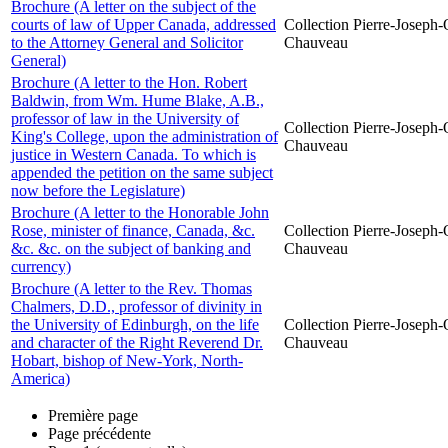
Brochure (A letter on the subject of the
courts of law of Upper Canada, addressed
Collection Pierre-Joseph-O
to the Attorney General and Solicitor
Chauveau
General)
Brochure (A letter to the Hon. Robert
Baldwin, from Wm. Hume Blake, A.B.,
professor of law in the University of
Collection Pierre-Joseph-O
King's College, upon the administration of
Chauveau
justice in Western Canada. To which is
appended the petition on the same subject
now before the Legislature)
Brochure (A letter to the Honorable John
Rose, minister of finance, Canada, &c.
Collection Pierre-Joseph-O
&c. &c. on the subject of banking and
Chauveau
currency)
Brochure (A letter to the Rev. Thomas
Chalmers, D.D., professor of divinity in
the University of Edinburgh, on the life
Collection Pierre-Joseph-O
and character of the Right Reverend Dr.
Chauveau
Hobart, bishop of New-York, North-
America)
Première page
Page précédente