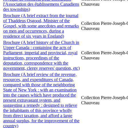
l'Association des établissemens Canadiens
Chauveau
des townships)
Brochure (A brief extract from the journal
of Thaddeus Osgood, Minister of the
Collection Pierre-Joseph-O
Gospel, with some anecdotes and remarks
Chauveau
on men and occurrences, during a
residence of six years in England)
Brochure (A brief history of the Church in
Upper Canada : containing the acts of
Parliament, imperial and provincial, royal
Collection Pierre-Joseph-O
instructions, proceedings of the
Chauveau
deputation, correspondence with the
government, clergy reserves' question, etc)
Brochure (A brief review of the revenue,
resources, and expenditures of Canada,
compared with those of the neighboring
State of New York : with an examination
into the causes which have produced the
Collection Pierre-Joseph-O
present extravagant system, and
Chauveau
suggesting a remedy : designed to relieve
the inhabitants of this province wholly
from direct taxation, and afford a large
annual surplus, for the improvement of the
country)