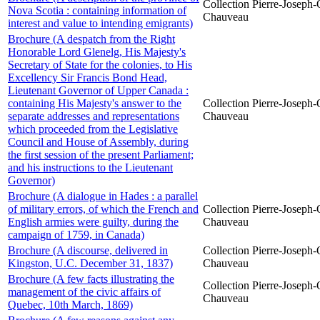
Collection Pierre-Joseph-O
Nova Scotia : containing information of
Chauveau
interest and value to intending emigrants)
Brochure (A despatch from the Right
Honorable Lord Glenelg, His Majesty's
Secretary of State for the colonies, to His
Excellency Sir Francis Bond Head,
Lieutenant Governor of Upper Canada :
containing His Majesty's answer to the
Collection Pierre-Joseph-O
separate addresses and representations
Chauveau
which proceeded from the Legislative
Council and House of Assembly, during
the first session of the present Parliament;
and his instructions to the Lieutenant
Governor)
Brochure (A dialogue in Hades : a parallel
of military errors, of which the French and
Collection Pierre-Joseph-O
English armies were guilty, during the
Chauveau
campaign of 1759, in Canada)
Brochure (A discourse, delivered in
Collection Pierre-Joseph-O
Kingston, U.C. December 31, 1837)
Chauveau
Brochure (A few facts illustrating the
Collection Pierre-Joseph-O
management of the civic affairs of
Chauveau
Quebec, 10th March, 1869)