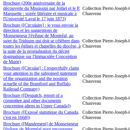
Brochure (200e anniversaire de la
découverte du Mississipi par Jolliet et le P.
Collection Pierre-Joseph-O
Marquette : soirée littéraire et musicale à
Chauveau
l'Université Laval le 17 juin 1873)
Brochure ([Circulaire] : je vous envoie la
direction et les suggestions de
Monseigneur l'évêque de Montréal, au
sujet du Triduum qui doit se célébrer dans
Collection Pierre-Joseph-O
toutes les églises et chapelles du diocèse, à
Chauveau
la suite de la promulgation du décret
dogmatique sur l'Immaculée Conception
de Marie)
Brochure ([Circular] : I respectfully claim
your attention to the subjoined statement
Collection Pierre-Joseph-O
of the organization and the position
Chauveau
actuelle of the Brantford and Buffalo
Railroad Company)
Brochure ([Despatch, report of a
Collection Pierre-Joseph-O
committee and other documents
Chauveau
concerning aliens in Upper Canada])
Brochure ([Exposé statistique du Canada,
Collection Pierre-Joseph-O
c'est en 1668])
Chauveau
Brochure ([Mandement] de Monseigneur
l'évêque de Montréal pour encourager
Collection Pierre-Joseph-O