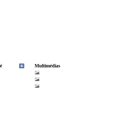
é
Multimédias