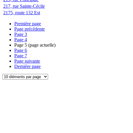
217, rue Sainte-Cécile
2175, route 132 Est
Première page
Page précédente
Page
3
Page
4
Page
5
(page actuelle)
Page
6
Page
7
Page suivante
Dernière page