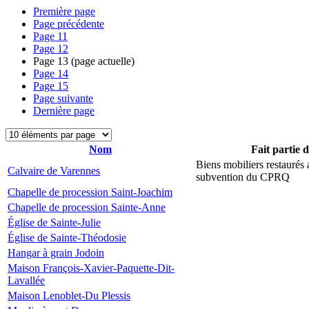
Première page
Page précédente
Page
11
Page
12
Page
13
(page actuelle)
Page
14
Page
15
Page suivante
Dernière page
Nom
Fait partie 
Biens mobiliers restaurés
Calvaire de Varennes
subvention du CPRQ
Chapelle de procession Saint-Joachim
Chapelle de procession Sainte-Anne
Église de Sainte-Julie
Église de Sainte-Théodosie
Hangar à grain Jodoin
Maison François-Xavier-Paquette-Dit-
Lavallée
Maison Lenoblet-Du Plessis