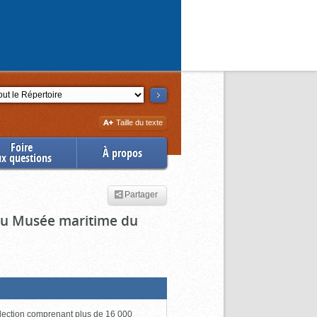
ction
Augmenter
Taille du texte
la
Foire
À propos
ux questions
Partager
 du Musée maritime du
lection comprenant plus de 16 000