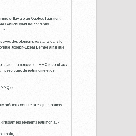
time et fluviale au Québec figuraient
res enrichissent les contenus
urel.
ens avec des éléments existants dans le
torique Joseph-Elzéar Bernier ainsi que
a collection numérique du MMQ répond aux
la muséologie, du patrimoine et de
u MMQ de :
x précieux dont l'état est jugé parfois
 diffusant les éléments patrimoniaux
ationale;