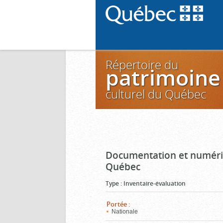
Répertoire du
patrimoine
culturel du Québec
Documentation et numéris
Québec
Type
:
Inventaire-évaluation
Portée
:
Nationale