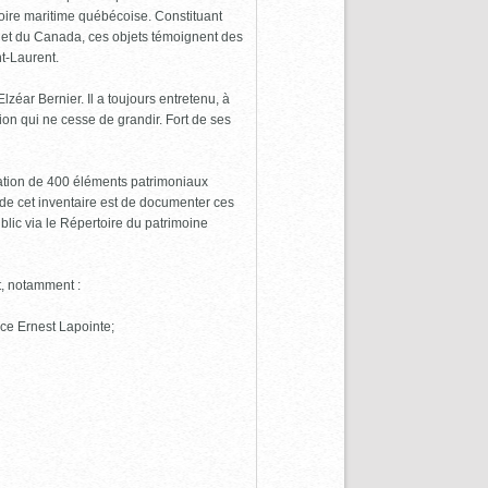
toire maritime québécoise. Constituant
c et du Canada, ces objets témoignent des
nt-Laurent.
ar Bernier. Il a toujours entretenu, à
ion qui ne cesse de grandir. Fort de ses
ation de 400 éléments patrimoniaux
if de cet inventaire est de documenter ces
blic via le Répertoire du patrimoine
t, notamment :
lace Ernest Lapointe;