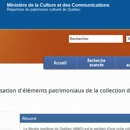
Ministère de la Culture et des Communications
Répertoire du patrimoine culturel du Québec
Rechercher
Se
Recherche
Accueil
avancée
a
ation d'éléments patrimoniaux de la collection
(Boite
Résumé
ouverte,
cliquer
Le Musée maritime du Québec (MMQ) est le gardien d'une riche col