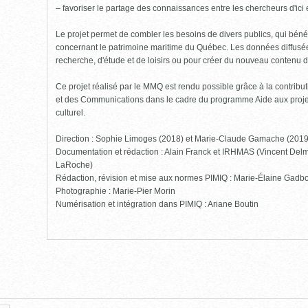
– favoriser le partage des connaissances entre les chercheurs d'ici et
Le projet permet de combler les besoins de divers publics, qui bénéf
concernant le patrimoine maritime du Québec. Les données diffusées
recherche, d'étude et de loisirs ou pour créer du nouveau contenu 
Ce projet réalisé par le MMQ est rendu possible grâce à la contribut
et des Communications dans le cadre du programme Aide aux projet
culturel.
Direction : Sophie Limoges (2018) et Marie-Claude Gamache (201
Documentation et rédaction : Alain Franck et IRHMAS (Vincent Delm
LaRoche)
Rédaction, révision et mise aux normes PIMIQ : Marie-Élaine Gadbo
Photographie : Marie-Pier Morin
Numérisation et intégration dans PIMIQ : Ariane Boutin