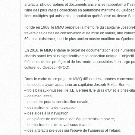
pour
fermer)
artefacts, photographies et documents anciens se rapportant à l'his
l'une des plus vastes collections en patrimoine maritime du Québe
liens multiples qui unissent la population québécoise au fleuve Sai
Fondé en 1968, le MMQ perpétue la mémoire du capitaine Joseph-Elzé
travers des gestes de conservation et de mise en valeur, une collect
50 ans d'existence, il est le plus ancien musée maritime au Québec.
En 2018, le MMQ entame le projet de documentation et de numéris
choisis parmi les plus significatifs de sa collection unique. L'object
éléments, de les protéger et de les rendre accessibles à un large pu
culturel du Québec (RPCQ).
Dans le cadre de ce projet, le MMQ diffuse des données concernan
– des objets ayant appartenu au capitaine Joseph-Elzéar Bernier;
– trois bateaux-musées : le J.E. Bernier II, le Bras d'Or et le brise-g
– des maquettes;
– des outils pour la construction navale;
– des instruments de navigation;
– des aides à la navigation;
– des pièces de mobilier et des équipements de navire;
– des instruments de travail sous-marins;
– des artefacts prélevés sur l'épave de l'Empress of Ireland;