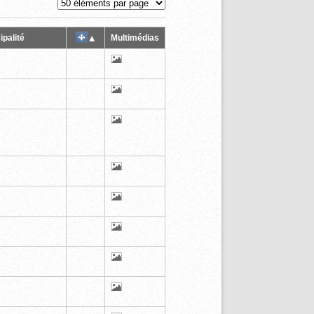
ipalité
Multimédias