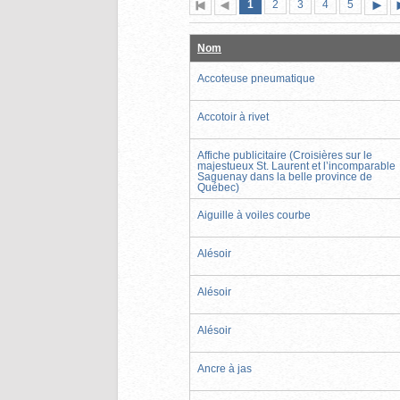
Page
(page
Page
Page
Page
Page
1
Première
2
Page
3
4
5
actuelle)
page
précédente
suiva
Nom
Accoteuse pneumatique
Accotoir à rivet
Affiche publicitaire (Croisières sur le
majestueux St. Laurent et l’incomparable
Saguenay dans la belle province de
Québec)
Aiguille à voiles courbe
Alésoir
Alésoir
Alésoir
Ancre à jas