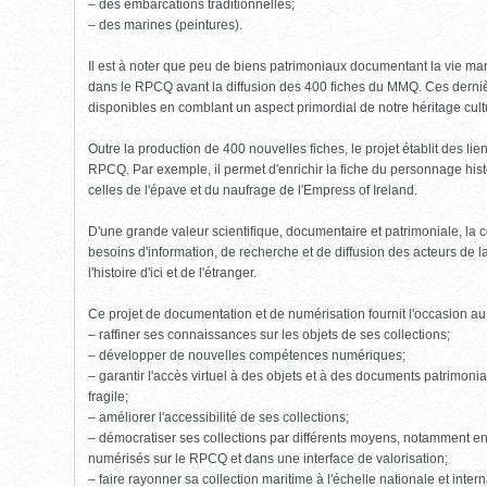
– des embarcations traditionnelles;
– des marines (peintures).
Il est à noter que peu de biens patrimoniaux documentant la vie mari
dans le RPCQ avant la diffusion des 400 fiches du MMQ. Ces derniè
disponibles en comblant un aspect primordial de notre héritage cult
Outre la production de 400 nouvelles fiches, le projet établit des li
RPCQ. Par exemple, il permet d'enrichir la fiche du personnage his
celles de l'épave et du naufrage de l'Empress of Ireland.
D'une grande valeur scientifique, documentaire et patrimoniale, l
besoins d'information, de recherche et de diffusion des acteurs de 
l'histoire d'ici et de l'étranger.
Ce projet de documentation et de numérisation fournit l'occasion a
– raffiner ses connaissances sur les objets de ses collections;
– développer de nouvelles compétences numériques;
– garantir l'accès virtuel à des objets et à des documents patrimoniau
fragile;
– améliorer l'accessibilité de ses collections;
– démocratiser ses collections par différents moyens, notamment en
numérisés sur le RPCQ et dans une interface de valorisation;
– faire rayonner sa collection maritime à l'échelle nationale et intern