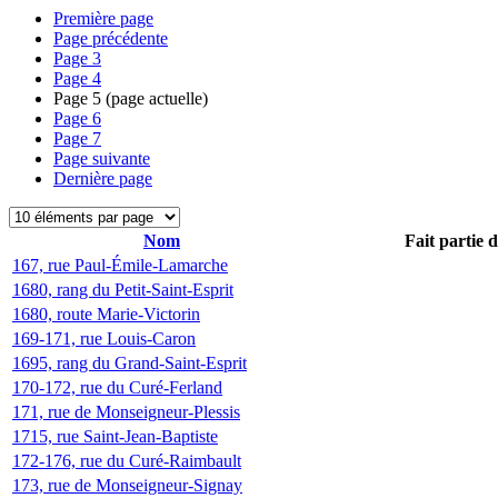
Première page
Page précédente
Page
3
Page
4
Page
5
(page actuelle)
Page
6
Page
7
Page suivante
Dernière page
Nom
Fait partie 
167, rue Paul-Émile-Lamarche
1680, rang du Petit-Saint-Esprit
1680, route Marie-Victorin
169-171, rue Louis-Caron
1695, rang du Grand-Saint-Esprit
170-172, rue du Curé-Ferland
171, rue de Monseigneur-Plessis
1715, rue Saint-Jean-Baptiste
172-176, rue du Curé-Raimbault
173, rue de Monseigneur-Signay