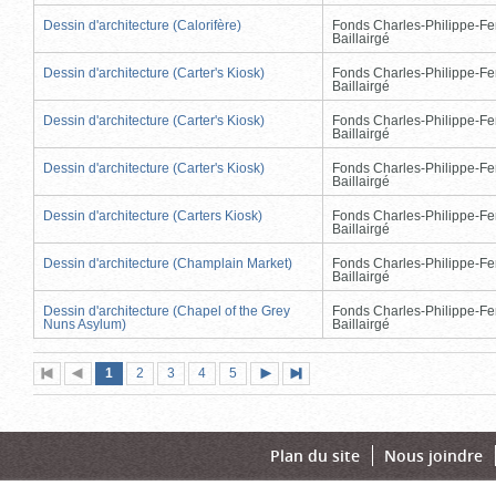
Dessin d'architecture (Calorifère)
Fonds Charles-Philippe-Fe
Baillairgé
Dessin d'architecture (Carter's Kiosk)
Fonds Charles-Philippe-Fe
Baillairgé
Dessin d'architecture (Carter's Kiosk)
Fonds Charles-Philippe-Fe
Baillairgé
Dessin d'architecture (Carter's Kiosk)
Fonds Charles-Philippe-Fe
Baillairgé
Dessin d'architecture (Carters Kiosk)
Fonds Charles-Philippe-Fe
Baillairgé
Dessin d'architecture (Champlain Market)
Fonds Charles-Philippe-Fe
Baillairgé
Dessin d'architecture (Chapel of the Grey
Fonds Charles-Philippe-Fe
Nuns Asylum)
Baillairgé
Page
(page
Page
Page
Page
Page
1
Première
2
Page
3
4
5
Page
Dernière
actuelle)
page
précédente
suivante
page
Plan du site
Nous joindre