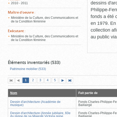
dessins d'ar
2010 - 2011
Philippe-Fer
Maître d'oeuvre
:
fonds a été c
Ministère de la Culture, des Communications et
de la Condition féminine
en 1979. En 
collection a
Exécutant
:
au public vi
Ministère de la Culture, des Communications et
de la Condition féminine
Éléments inventoriés (533)
Patrimoine mobilier (533)
Page
(page
Page
Page
Page
Page
1
Première
2
Page
3
4
5
Page
Dernière
actuelle)
page
précédente
suivante
page
Nom
Fait partie de
Dessin d'architecture (Académie de
Fonds Charles-Philippe-Fe
musique)
Baillairgé
Dessin d'architecture (Année jubilaire, 60e
Fonds Charles-Philippe-Fe
du règne de sa Majesté Victoria reine
Baillairgé