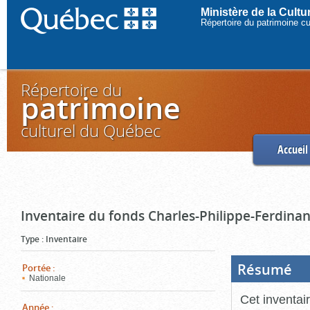
Ministère de la Cult
Répertoire du patrimoine c
Répertoire du
patrimoine
culturel du Québec
Accueil
Inventaire du fonds Charles-Philippe-Ferdinan
Type
:
Inventaire
Résumé
(Boi
Portée
:
ouve
Nationale
cliq
pou
Cet inventai
ferm
Année
: