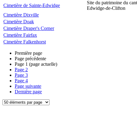
Site du patrimoine du can
Cimetière de Sainte-Edwidge
Edwidge-de-Clifton
Cimetière Dixville
Cimetière Doak
Cimetière Draper's Corner
Cimetière Fairfax
Cimetière Falkenhorst
Première page
Page précédente
Page
1
(page actuelle)
Page
2
Page
3
Page
4
Page suivante
Dernière page