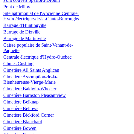
Pont couvert Spafford-Drouin
Pont de Milby
Site patrimonial de l'Ancienne-Centrale-
Hydroélectrique-de-la-Chute-Burroughs
Barrage d'Huntingville
Barrage de Dixville
Barrage de Martinville
Caisse populaire de Saint-Venant-de-
Paquette
Centrale électrique d'Hydro-Québec
Chutes Cushing
Cimetière All Saints Anglican
Cimetière Assomption-de-la-
Bienheureuse-Vierge-Marie
Cimetière Baldwin-Wheeler
Cimetière Barnston Pleasantview
Cimetière Belknap
Cimetière Bellows
Cimetière Bickford Corner
Cimetière Blanchard
Cimetière Bowen