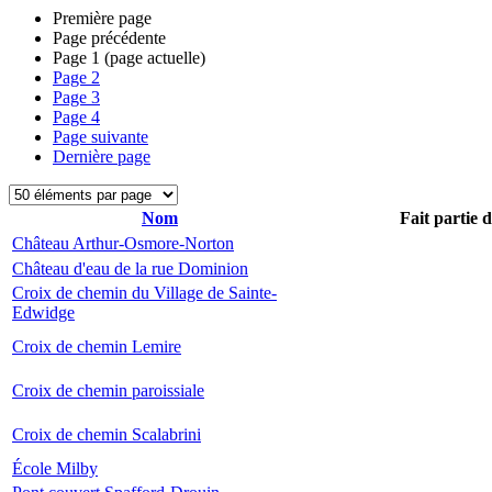
Première page
Page précédente
Page
1
(page actuelle)
Page
2
Page
3
Page
4
Page suivante
Dernière page
Nom
Fait partie 
Château Arthur-Osmore-Norton
Château d'eau de la rue Dominion
Croix de chemin du Village de Sainte-
Edwidge
Croix de chemin Lemire
Croix de chemin paroissiale
Croix de chemin Scalabrini
École Milby