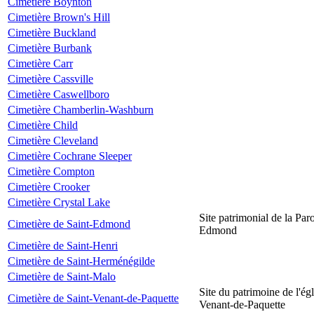
Cimetière Boynton
Cimetière Brown's Hill
Cimetière Buckland
Cimetière Burbank
Cimetière Carr
Cimetière Cassville
Cimetière Caswellboro
Cimetière Chamberlin-Washburn
Cimetière Child
Cimetière Cleveland
Cimetière Cochrane Sleeper
Cimetière Compton
Cimetière Crooker
Cimetière Crystal Lake
Site patrimonial de la Par
Cimetière de Saint-Edmond
Edmond
Cimetière de Saint-Henri
Cimetière de Saint-Herménégilde
Cimetière de Saint-Malo
Site du patrimoine de l'égl
Cimetière de Saint-Venant-de-Paquette
Venant-de-Paquette