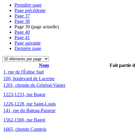
Première page
Page précédente
Page
37
Page
38
Page
39
(page actuelle)
Page
40
Page
41
Page suivante
Dernière page
Nom
Fait partie 
1, rue de l'Église Sud
100, boulevard de Lucerne
1201, chemin du Général-Vanier
1223-1233, rue Bagot
1226-1228, rue Saint-Louis
141, rue du Bateau-Passeur
1562-1566, rue Bagot
1665, chemin Comtois