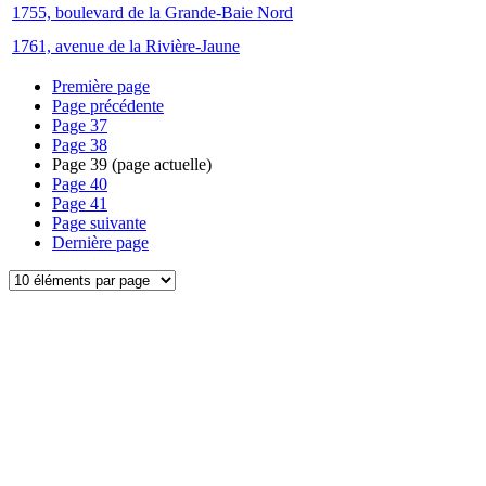
1755, boulevard de la Grande-Baie Nord
1761, avenue de la Rivière-Jaune
Première page
Page précédente
Page
37
Page
38
Page
39
(page actuelle)
Page
40
Page
41
Page suivante
Dernière page