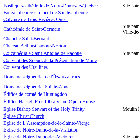
Basilique-cathédrale de Notre-Dame-de-Québec
Site pa
Bureau d'enregistrement de Sainte-Julienne
Calvaire de Trois-Rivières-Ouest
Site pat
Cathédrale de Saint-Germain
Ville-d
Chapelle Saint-Bernard
Château Arthur-Osmore-Norton
Co-cathédrale Saint-Antoine-de-Padoue
Site pat
Couvent des Soeurs de la Présentation de Marie
Couvent des Ursulines
Domaine seigneurial de l'Île-aux-Grues
Domaine seigneurial Sainte-Anne
Édifice de comté de Huntingdon
Édifice Haskell Free Library and Opera House
Église Bishop Stewart of the Holy Trinity
Moulin 
Église Christ Church
Église de L'Assomption-de-la-Sainte-Vierge
Église de Notre-Dame-de-la-Visitation
Église de Notre-Dame-des-Victoires
Site pat