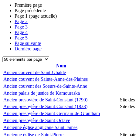
Première page
Page précédente
Page
1
(page actuelle)
Page
2
Page
3
Page
4
Page
5
Page suivante
Dernière page
Nom
Ancien couvent de Saint-Ubalde
Ancien couvent de Sainte-Anne-des-Plaines
Ancien couvent des Soeurs-de-Sainte-Anne
Ancien palais de justice de Kamouraska
Ancien presbytère de Saint-Constant (1790)
Site des
Ancien presbytère de Saint-Constant (1833)
Site des
Ancien presbytère de Saint-Germain-de-Grantham
Ancien presbytère de Saint-Octave
Ancienne église anglicane Saint-James
Ancienne église de Saint-Pierre
Site pat