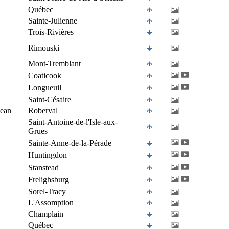
Québec
Sainte-Julienne
Trois-Rivières
Rimouski
Mont-Tremblant
Coaticook
Longueuil
Saint-Césaire
Jean
Roberval
Saint-Antoine-de-l'Isle-aux-
Grues
Sainte-Anne-de-la-Pérade
Huntingdon
Stanstead
Frelighsburg
Sorel-Tracy
L'Assomption
Champlain
Québec