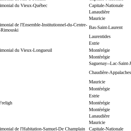
trimonial du Vieux-Québec
Capitale-Nationale
Lanaudière
Mauricie
rimonial de l'Ensemble-Institutionnel-du-Centre-
Bas-Saint-Laurent
e-Rimouski
Laurentides
Estrie
rimonial du Vieux-Longueuil
Montérégie
Montérégie
Saguenay--Lac-Saint-
Chaudière-Appalaches
Mauricie
Montérégie
Estrie
Freligh
Montérégie
Montérégie
Lanaudière
Mauricie
rimonial de l'Habitation-Samuel-De Champlain
Capitale-Nationale