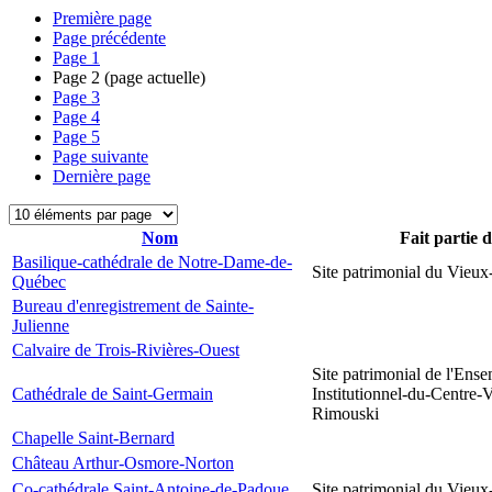
Première page
Page précédente
Page
1
Page
2
(page actuelle)
Page
3
Page
4
Page
5
Page suivante
Dernière page
Nom
Fait partie 
Basilique-cathédrale de Notre-Dame-de-
Site patrimonial du Vieu
Québec
Bureau d'enregistrement de Sainte-
Julienne
Calvaire de Trois-Rivières-Ouest
Site patrimonial de l'Ens
Cathédrale de Saint-Germain
Institutionnel-du-Centre-V
Rimouski
Chapelle Saint-Bernard
Château Arthur-Osmore-Norton
Co-cathédrale Saint-Antoine-de-Padoue
Site patrimonial du Vieu