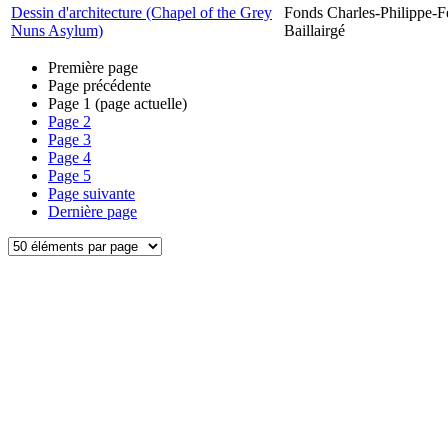
Dessin d'architecture (Chapel of the Grey
Fonds Charles-Philippe-F
Nuns Asylum)
Baillairgé
Première page
Page précédente
Page
1
(page actuelle)
Page
2
Page
3
Page
4
Page
5
Page suivante
Dernière page