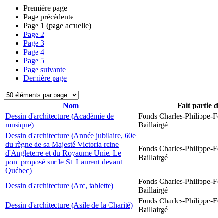
Première page
Page précédente
Page
1
(page actuelle)
Page
2
Page
3
Page
4
Page
5
Page suivante
Dernière page
Nom
Fait partie 
Dessin d'architecture (Académie de
Fonds Charles-Philippe-F
musique)
Baillairgé
Dessin d'architecture (Année jubilaire, 60e
du règne de sa Majesté Victoria reine
Fonds Charles-Philippe-F
d'Angleterre et du Royaume Unie. Le
Baillairgé
pont proposé sur le St. Laurent devant
Québec)
Fonds Charles-Philippe-F
Dessin d'architecture (Arc, tablette)
Baillairgé
Fonds Charles-Philippe-F
Dessin d'architecture (Asile de la Charité)
Baillairgé