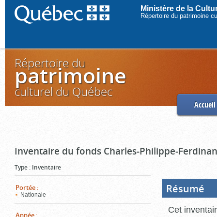
Ministère de la Cult
Répertoire du patrimoine c
Répertoire du
patrimoine
culturel du Québec
Accueil
Inventaire du fonds Charles-Philippe-Ferdinan
Type
:
Inventaire
Résumé
(Boi
Portée
:
ouve
Nationale
cliq
pou
Cet inventai
ferm
Année
: