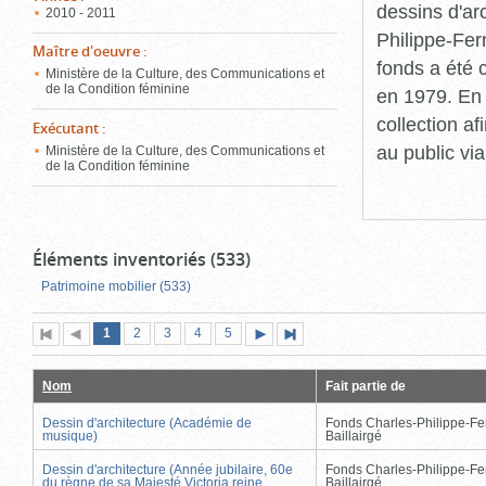
dessins d'ar
2010 - 2011
Philippe-Fer
Maître d'oeuvre
:
fonds a été c
Ministère de la Culture, des Communications et
de la Condition féminine
en 1979. En 
collection a
Exécutant
:
au public vi
Ministère de la Culture, des Communications et
de la Condition féminine
Éléments inventoriés (533)
Patrimoine mobilier (533)
Page
(page
Page
Page
Page
Page
1
Première
2
Page
3
4
5
Page
Dernière
actuelle)
page
précédente
suivante
page
Nom
Fait partie de
Dessin d'architecture (Académie de
Fonds Charles-Philippe-Fe
musique)
Baillairgé
Dessin d'architecture (Année jubilaire, 60e
Fonds Charles-Philippe-Fe
du règne de sa Majesté Victoria reine
Baillairgé