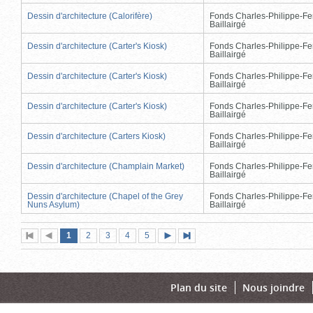
Dessin d'architecture (Calorifère)
Fonds Charles-Philippe-Fe
Baillairgé
Dessin d'architecture (Carter's Kiosk)
Fonds Charles-Philippe-Fe
Baillairgé
Dessin d'architecture (Carter's Kiosk)
Fonds Charles-Philippe-Fe
Baillairgé
Dessin d'architecture (Carter's Kiosk)
Fonds Charles-Philippe-Fe
Baillairgé
Dessin d'architecture (Carters Kiosk)
Fonds Charles-Philippe-Fe
Baillairgé
Dessin d'architecture (Champlain Market)
Fonds Charles-Philippe-Fe
Baillairgé
Dessin d'architecture (Chapel of the Grey
Fonds Charles-Philippe-Fe
Nuns Asylum)
Baillairgé
Page
(page
Page
Page
Page
Page
1
Première
2
Page
3
4
5
Page
Dernière
actuelle)
page
précédente
suivante
page
Plan du site
Nous joindre