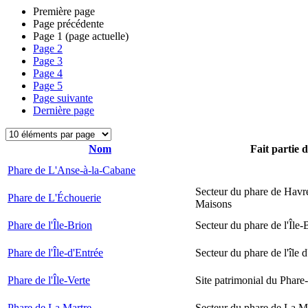
Première page
Page précédente
Page
1
(page actuelle)
Page
2
Page
3
Page
4
Page
5
Page suivante
Dernière page
Nom
Fait partie 
Phare de L'Anse-à-la-Cabane
Secteur du phare de Havr
Phare de L'Échouerie
Maisons
Phare de l'Île-Brion
Secteur du phare de l'Île-
Phare de l'Île-d'Entrée
Secteur du phare de l'île 
Phare de l'Île-Verte
Site patrimonial du Phare-
Phare de La Martre
Secteur du phare de La M