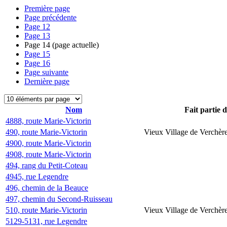
Première page
Page précédente
Page
12
Page
13
Page
14
(page actuelle)
Page
15
Page
16
Page suivante
Dernière page
Nom
Fait partie 
4888, route Marie-Victorin
490, route Marie-Victorin
Vieux Village de Verchèr
4900, route Marie-Victorin
4908, route Marie-Victorin
494, rang du Petit-Coteau
4945, rue Legendre
496, chemin de la Beauce
497, chemin du Second-Ruisseau
510, route Marie-Victorin
Vieux Village de Verchèr
5129-5131, rue Legendre