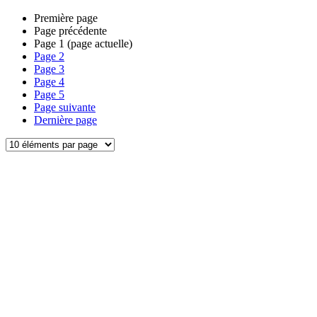
Première page
Page précédente
Page
1
(page actuelle)
Page
2
Page
3
Page
4
Page
5
Page suivante
Dernière page