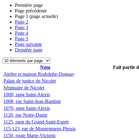
Première page
Page précédente
Page
1
(page actuelle)
Page
2
Page
3
Page
4
Page
5
Page suivante
Dernière page
Nom
Fait partie 
Atelier et maison Rodolphe-Duguay
Palais de justice de Nicolet
Séminaire de Nicolet
1000, rang Saint-Alexis
1008, rue Saint-Jean-Baptiste
1070, rang Saint-Alexis
1120, rue Notre-Dame
1125, rang du Grand-Saint-Esprit
115-123, rue de Monseigneur-Plessis
1150, route Marie-Victorin