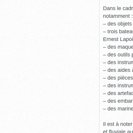
Dans le cadr
notamment :
– des objets
– trois batea
Ernest Lapoi
– des maque
– des outils 
– des instru
– des aides 
– des pièces
– des instru
– des artefa
– des embarc
– des marine
Il est à not
et fluviale 