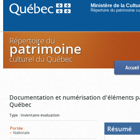
Ministère de la Cult
Répertoire du patrimoine c
Répertoire du
patrimoine
culturel du Québec
Accueil
Documentation et numérisation d'éléments pa
Québec
Type
:
Inventaire-évaluation
Résumé
(Boi
Portée
:
ouve
Nationale
cliq