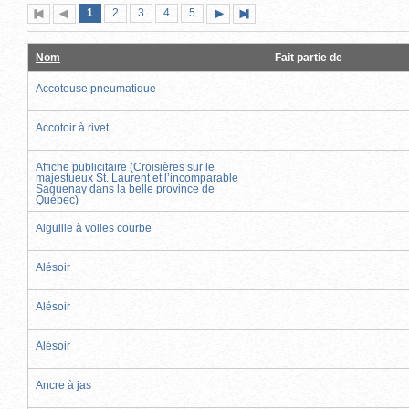
Page
(page
Page
Page
Page
Page
1
Première
2
Page
3
4
5
Page
Dernière
actuelle)
page
précédente
suivante
page
Nom
Fait partie de
Accoteuse pneumatique
Accotoir à rivet
Affiche publicitaire (Croisières sur le
majestueux St. Laurent et l’incomparable
Saguenay dans la belle province de
Québec)
Aiguille à voiles courbe
Alésoir
Alésoir
Alésoir
Ancre à jas