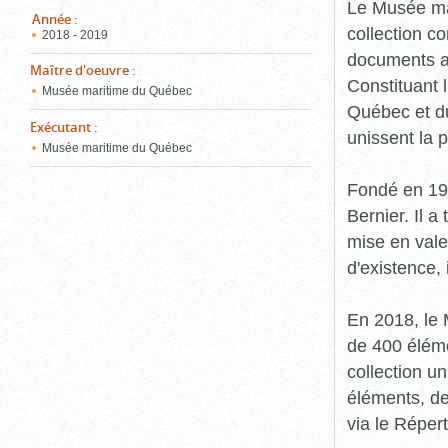
pou
Le Musée ma
ferm
Année
:
collection c
2018 - 2019
documents an
Maître d'oeuvre
:
Constituant 
Musée maritime du Québec
Québec et du
Exécutant
:
unissent la 
Musée maritime du Québec
Fondé en 19
Bernier. Il a
mise en vale
d'existence,
En 2018, le
de 400 éléme
collection u
éléments, de
via le Réper