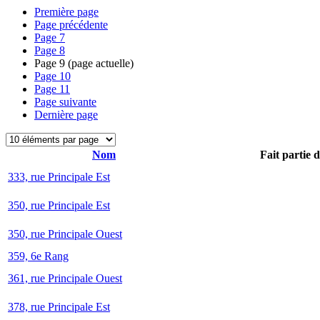
Première page
Page précédente
Page
7
Page
8
Page
9
(page actuelle)
Page
10
Page
11
Page suivante
Dernière page
Nom
Fait partie 
333, rue Principale Est
350, rue Principale Est
350, rue Principale Ouest
359, 6e Rang
361, rue Principale Ouest
378, rue Principale Est