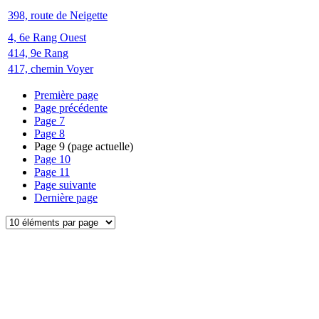
398, route de Neigette
4, 6e Rang Ouest
414, 9e Rang
417, chemin Voyer
Première page
Page précédente
Page
7
Page
8
Page
9
(page actuelle)
Page
10
Page
11
Page suivante
Dernière page