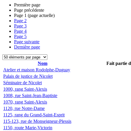
Première page
Page précédente
Page
1
(page actuelle)
Page
2
Page
3
Page
4
Page
5
Page suivante
Dernière page
Nom
Fait partie 
Atelier et maison Rodolphe-Duguay
Palais de justice de Nicolet
Séminaire de Nicolet
1000, rang Saint-Alexis
1008, rue Saint-Jean-Baptiste
1070, rang Saint-Alexis
1120, rue Notre-Dame
1125, rang du Grand-Saint-Esprit
115-123, rue de Monseigneur-Plessis
1150, route Marie-Victorin