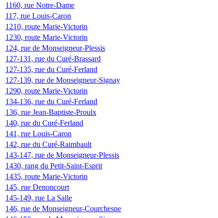
1160, rue Notre-Dame
117, rue Louis-Caron
1210, route Marie-Victorin
1230, route Marie-Victorin
124, rue de Monseigneur-Plessis
127-131, rue du Curé-Brassard
127-135, rue du Curé-Ferland
127-139, rue de Monseigneur-Signay
1290, route Marie-Victorin
134-136, rue du Curé-Ferland
136, rue Jean-Baptiste-Proulx
140, rue du Curé-Ferland
141, rue Louis-Caron
142, rue du Curé-Raimbault
143-147, rue de Monseigneur-Plessis
1430, rang du Petit-Saint-Esprit
1435, route Marie-Victorin
145, rue Denoncourt
145-149, rue La Salle
146, rue de Monseigneur-Courchesne