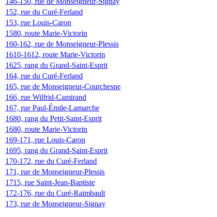
146-150, rue de Monseigneur-Signay
152, rue du Curé-Ferland
153, rue Louis-Caron
1580, route Marie-Victorin
160-162, rue de Monseigneur-Plessis
1610-1612, route Marie-Victorin
1625, rang du Grand-Saint-Esprit
164, rue du Curé-Ferland
165, rue de Monseigneur-Courchesne
166, rue Wilfrid-Camirand
167, rue Paul-Émile-Lamarche
1680, rang du Petit-Saint-Esprit
1680, route Marie-Victorin
169-171, rue Louis-Caron
1695, rang du Grand-Saint-Esprit
170-172, rue du Curé-Ferland
171, rue de Monseigneur-Plessis
1715, rue Saint-Jean-Baptiste
172-176, rue du Curé-Raimbault
173, rue de Monseigneur-Signay