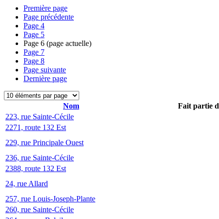
Première page
Page précédente
Page
4
Page
5
Page
6
(page actuelle)
Page
7
Page
8
Page suivante
Dernière page
Nom
Fait partie 
223, rue Sainte-Cécile
2271, route 132 Est
229, rue Principale Ouest
236, rue Sainte-Cécile
2388, route 132 Est
24, rue Allard
257, rue Louis-Joseph-Plante
260, rue Sainte-Cécile