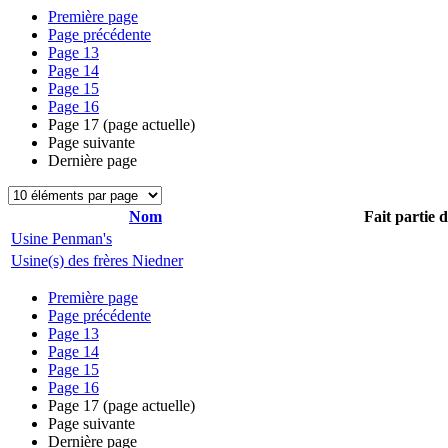
Première page
Page précédente
Page
13
Page
14
Page
15
Page
16
Page
17
(page actuelle)
Page suivante
Dernière page
Nom
Fait partie 
Usine Penman's
Usine(s) des frères Niedner
Première page
Page précédente
Page
13
Page
14
Page
15
Page
16
Page
17
(page actuelle)
Page suivante
Dernière page