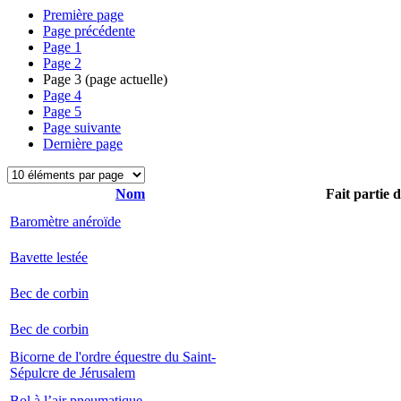
Première page
Page précédente
Page
1
Page
2
Page
3
(page actuelle)
Page
4
Page
5
Page suivante
Dernière page
Nom
Fait partie 
Baromètre anéroïde
Bavette lestée
Bec de corbin
Bec de corbin
Bicorne de l'ordre équestre du Saint-
Sépulcre de Jérusalem
Bol à l’air pneumatique