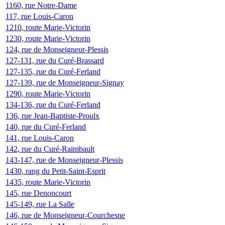
1160, rue Notre-Dame
117, rue Louis-Caron
1210, route Marie-Victorin
1230, route Marie-Victorin
124, rue de Monseigneur-Plessis
127-131, rue du Curé-Brassard
127-135, rue du Curé-Ferland
127-139, rue de Monseigneur-Signay
1290, route Marie-Victorin
134-136, rue du Curé-Ferland
136, rue Jean-Baptiste-Proulx
140, rue du Curé-Ferland
141, rue Louis-Caron
142, rue du Curé-Raimbault
143-147, rue de Monseigneur-Plessis
1430, rang du Petit-Saint-Esprit
1435, route Marie-Victorin
145, rue Denoncourt
145-149, rue La Salle
146, rue de Monseigneur-Courchesne