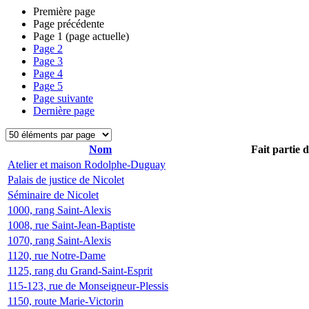
Première page
Page précédente
Page
1
(page actuelle)
Page
2
Page
3
Page
4
Page
5
Page suivante
Dernière page
Nom
Fait partie 
Atelier et maison Rodolphe-Duguay
Palais de justice de Nicolet
Séminaire de Nicolet
1000, rang Saint-Alexis
1008, rue Saint-Jean-Baptiste
1070, rang Saint-Alexis
1120, rue Notre-Dame
1125, rang du Grand-Saint-Esprit
115-123, rue de Monseigneur-Plessis
1150, route Marie-Victorin