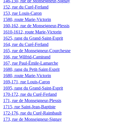
146-150, rue de Monseigneur-Signay
152, rue du Curé-Ferland
153, rue Louis-Caron
1580, route Marie-Victorin
160-162, rue de Monseigneur-Plessis
1610-1612, route Marie-Victorin
1625, rang du Grand-Saint-Esprit
164, rue du Curé-Ferland
165, rue de Monseigneur-Courchesne
166, rue Wilfrid-Camirand
167, rue Paul-Émile-Lamarche
1680, rang du Petit-Saint-Esprit
1680, route Marie-Victorin
169-171, rue Louis-Caron
1695, rang du Grand-Saint-Esprit
170-172, rue du Curé-Ferland
171, rue de Monseigneur-Plessis
1715, rue Saint-Jean-Baptiste
172-176, rue du Curé-Raimbault
173, rue de Monseigneur-Signay