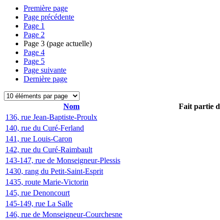
Première page
Page précédente
Page
1
Page
2
Page
3
(page actuelle)
Page
4
Page
5
Page suivante
Dernière page
Nom
Fait partie 
136, rue Jean-Baptiste-Proulx
140, rue du Curé-Ferland
141, rue Louis-Caron
142, rue du Curé-Raimbault
143-147, rue de Monseigneur-Plessis
1430, rang du Petit-Saint-Esprit
1435, route Marie-Victorin
145, rue Denoncourt
145-149, rue La Salle
146, rue de Monseigneur-Courchesne